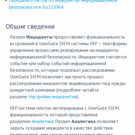
Передача отчётов об инцидентах информационной
безопасности в ГосСОПКА
Общие сведения
Раздел
Инциденты
предоставляет функциональность
встроенной в UserGate SIEM системы IRP — платформы
управления процессами реагирования на инциденты
информационной безопасности. Инцидентом считается
событие или набор событий информационной
безопасности, которые подлежат расследованию.
UserGate SIEM позволяет настроить процесс
расследования инцидентов индивидуально под нужды
конкретной компании (подробнее читайте
разделе
Настройки инцидентов
).
IRP система плотно интегрирована с UserGate SIEM,
функциональность которой представлена
разделом
Аналитика
. Раздел
Аналитика
позволяет
задать создание инцидента в качестве действия
реагирования, тем самым автоматизируя процесс