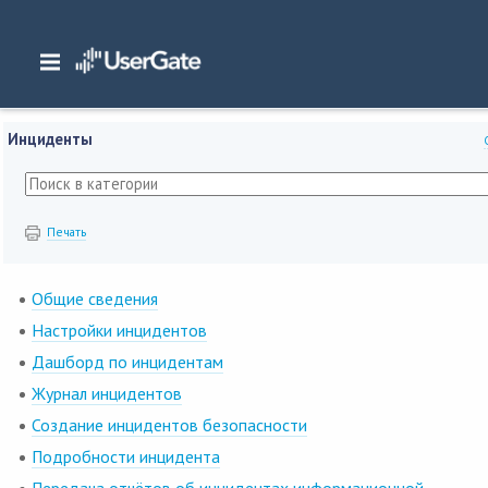
Главная
/
Документация
/
SIEM
/
UserGate SIEM 7.x Руководство администра
Инциденты
Инциденты
Печать
Общие сведения
Настройки инцидентов
Дашборд по инцидентам
Журнал инцидентов
Создание инцидентов безопасности
Подробности инцидента