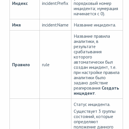
Индекс
incidentPrefix
порядковый номер
инцидента; нумерация
начинается с 0).
Имя
incidentName
Название инцидента.
Название правила
аналитики, в
результате
срабатывания
которого
автоматически был
Правило
rule
создан инцидент, т.е.
при настройке правила
аналитики было
задано действие
реагирования
Создать
инцидент
.
Статус инцидента.
Существует 3 группы
состояний, которые
определяют
положение данного