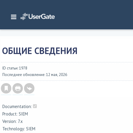
Главная
/
Документация
/
SIEM
/
UserGate SIEM 7.x Руководство администратора
/
Аналитика
/
Общие
сведения
ОБЩИЕ СВЕДЕНИЯ
ID статьи: 1978
Последнее обновление: 12 мая, 2026
Documentation:
Product: SIEM
Version: 7.x
Technology: SIEM