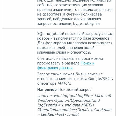
как будет найдено заданное количество
событий, соответствующих условию
правила аналитики, то правило аналитики
не сработает, а счётчик количества
записей, найденных до выполнения
запроса остановки, будет обнулён.
SQL-подобный поисковый запрос условия,
который выполняется по базе журналов.
Для формирования запроса используются
названия полей, значения полей,
ключевые слова и операторы.
Синтаксис написания запроса можно
просмотреть в разделе
Поиск и
фильтрация данных
.
Запрос также может быть написан с
использованием синтаксиса Google/RE2 в
операторе
MATCH
.
Например
. Поисковый запрос:
source = 'wmi log' and logFile = 'Microsoft-
Windows-Sysmon/Operational' and
logEventId = 1 and data MATCH
'ParentCommandLine:(.*)cmd.exe' and data
~ 'CertReq -Post -config'.