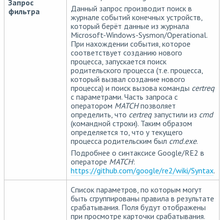
Запрос
Данный запрос производит поиск в
фильтра
журнале событий конечных устройств,
который берёт данные из журнала
Microsoft-Windows-Sysmon/Operational.
При нахождении события, которое
соответствует созданию нового
процесса, запускается поиск
родительского процесса (т.е. процесса,
который вызвал создание нового
процесса) и поиск вызова команды
certreq
c параметрами. Часть запроса с
оператором
MATCH
позволяет
определить, что
certreq
запустили из
cmd
(командной строки). Таким образом
определяется то, что у текущего
процесса родительским был
cmd.exe
.
Подробнее о синтаксисе Google/RE2 в
операторе
MATCH
:
https://github.com/google/re2/wiki/Syntax
.
Список параметров, по которым могут
быть сгруппированы правила в результате
срабатывания. Поля будут отображены
при просмотре карточки срабатывания.