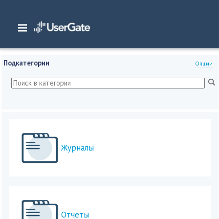
Главная
/
Документация
/
SIEM
/
UserGate SIEM 7.x Руководство администратора
/
Журналы и отчеты
Подкатегории
Опции
Журналы
Отчеты