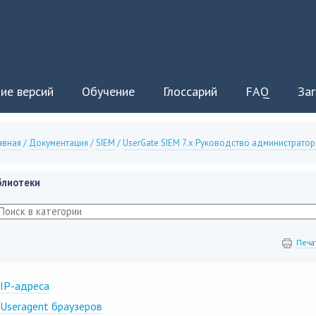
ие версий
Обучение
Глоссарий
FAQ
Заг
авная
/
Документация
/
SIEM
/
UserGate SIEM 7.x Руководство администратор
блиотеки
Печа
IP-адреса
Useragent браузеров