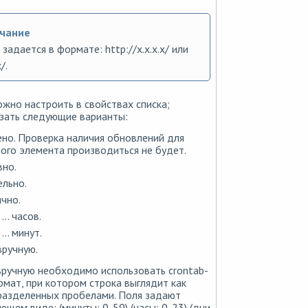
чание
задается в формате: http://x.x.x.x/ или
/.
жно настроить в свойствах списка;
зать следующие варианты:
но. Проверка наличия обновлений для
ого элемента производиться не будет.
но.
льно.
чно.
.. часов.
.. минут.
вручную.
вручную необходимо использовать crontab-
мат, при котором строка выглядит как
 разделенных пробелами. Поля задают
ющем виде: (минуты: 0-59) (часы: 0-23) (дни