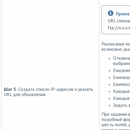
Приме
URL списка 
ftp://x.x.x.x
Расписание мо
возможно ука
Отключе
выбранн
Ежеднев
Еженеде
Ежемеся
Шаг 5.
Создать список IP-адресов и указать
Каждые .
URL для обновления.
Каждые .
Задать 
При задании 
подобный фор
шесть полей,
время в следу