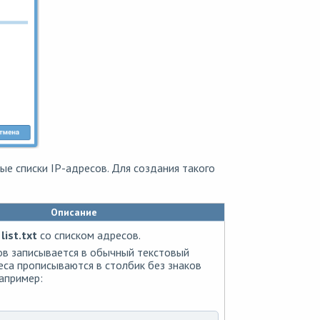
е списки IP-адресов. Для создания такого
Описание
л
list.txt
со списком адресов.
ов записывается в обычный текстовый
еса прописываются в столбик без знаков
апример: