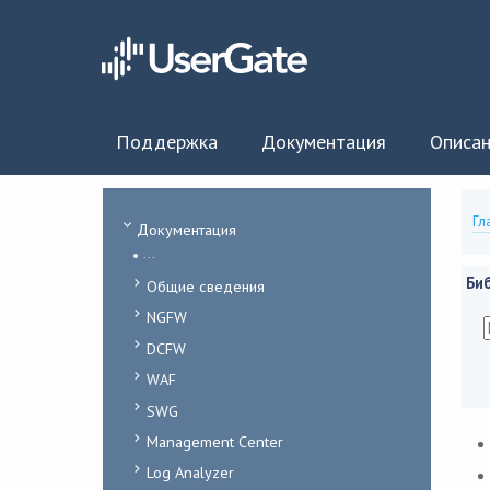
Поддержка
Документация
Описан
Гл
Документация
...
Би
Общие сведения
NGFW
DCFW
WAF
SWG
Management Center
Log Analyzer