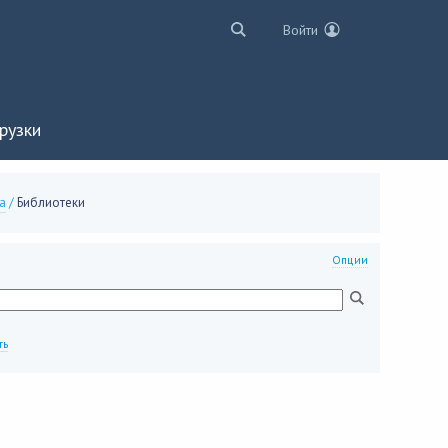
Войти
рузки
а
/
Библиотеки
Опции
ть