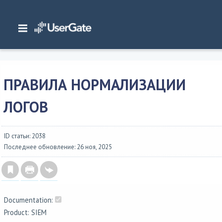
Главная
/
Документация
/
SIEM
/
UserGate SIEM 7.x Руководство администратора
/
Библиотеки
/
Правила
нормализации логов
ПРАВИЛА НОРМАЛИЗАЦИИ
ЛОГОВ
ID статьи: 2038
Последнее обновление: 26 ноя, 2025
Documentation:
Product: SIEM