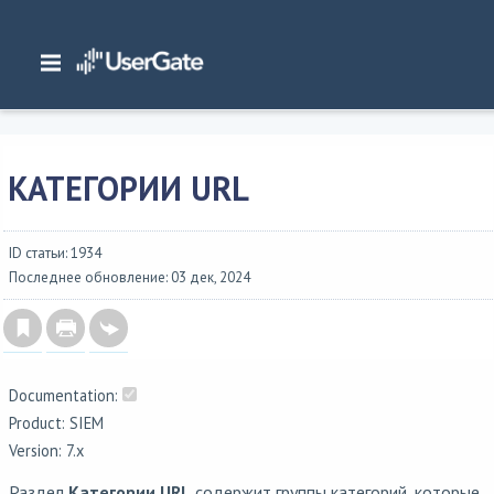
Главная
/
Документация
/
SIEM
/
UserGate SIEM 7.x Руководство администратора
/
Библиотеки
/
Категории
URL
КАТЕГОРИИ URL
ID статьи: 1934
Последнее обновление: 03 дек, 2024
Documentation:
Product: SIEM
Version: 7.x
Раздел
Категории URL
содержит группы категорий, которые