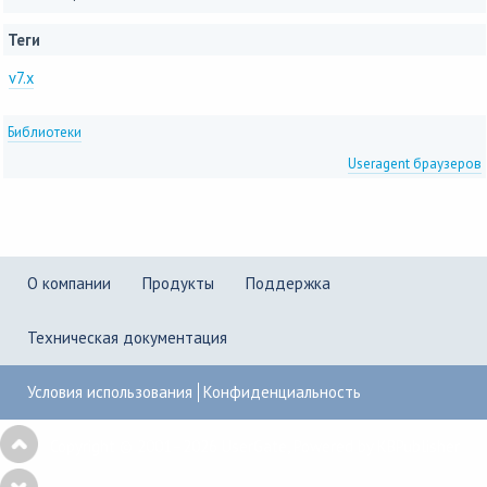
Теги
v7.x
Библиотеки
Useragent браузеров
О компании
Продукты
Поддержка
Техническая документация
Условия использования
Конфиденциальность
Copyright © 2001–2026
UserGate
,
Powered by KBPublisher