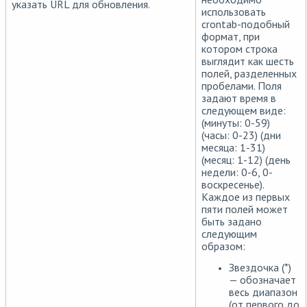
указать URL для обновления.
использовать
crontab-подобный
формат, при
котором строка
выглядит как шесть
полей, разделенных
пробелами. Поля
задают время в
следующем виде:
(минуты: 0-59)
(часы: 0-23) (дни
месяца: 1-31)
(месяц: 1-12) (день
недели: 0-6, 0-
воскресенье).
Каждое из первых
пяти полей может
быть задано
следующим
образом:
Звездочка (*)
— обозначает
весь диапазон
(от первого до