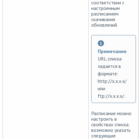
соответствии с
настроенным
расписанием
скачивания
обновлений.
Примечание
URL списка
задается в
формате:
http://x.x.x.x/
или
ftp://x.x.x.x/.
Расписание можно
настроить в
свойствах списка;
возможно указать
следующие