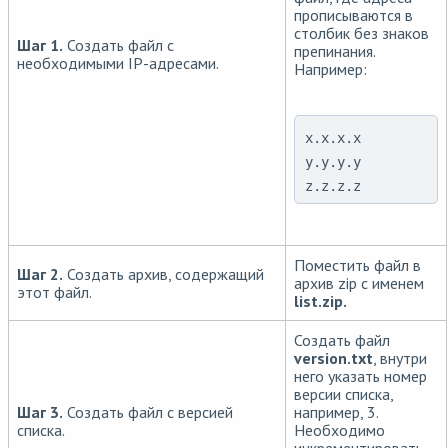
прописываются в
столбик без знаков
Шаг 1.
Создать файл с
препинания.
необходимыми IP-адресами.
Например:
x.x.x.x

y.y.y.y

z.z.z.z
Поместить файл в
Шаг 2.
Создать архив, содержащий
архив zip с именем
этот файл.
list.zip.
Создать файл
version.txt
, внутри
него указать номер
версии списка,
Шаг 3.
Создать файл с версией
например, 3.
списка.
Необходимо
инкрементировать