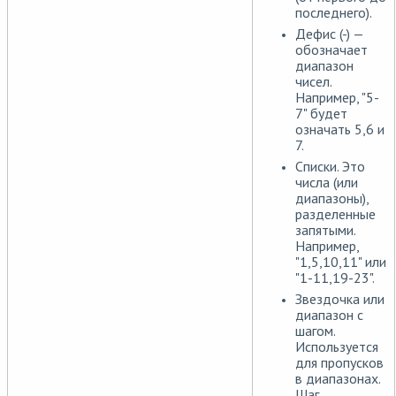
последнего).
Дефис (-) —
обозначает
диапазон
чисел.
Например, "5-
7" будет
означать 5,6 и
7.
Списки. Это
числа (или
диапазоны),
разделенные
запятыми.
Например,
"1,5,10,11" или
"1-11,19-23".
Звездочка или
диапазон с
шагом.
Используется
для пропусков
в диапазонах.
Шаг