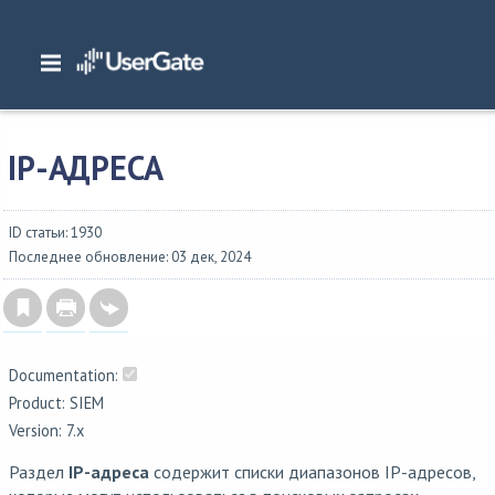
Главная
/
Документация
/
SIEM
/
UserGate SIEM 7.x Руководство администратора
/
Библиотеки
/
IP-адреса
IP-АДРЕСА
ID статьи: 1930
Последнее обновление: 03 дек, 2024
Documentation:
Product: SIEM
Version: 7.x
Раздел
IP-адреса
содержит списки диапазонов IP-адресов,