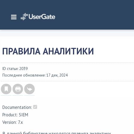
Главная
/
Документация
/
SIEM
/
UserGate SIEM 7.x Руководство администратора
/
Библиотеки
/
Правила
аналитики
ПРАВИЛА АНАЛИТИКИ
ID статьи: 2039
Последнее обновление: 17 дек, 2024
Documentation:
Product: SIEM
Version: 7.x
В данной библиотеке находятся правила аналитики,