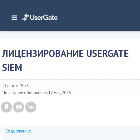
Главная
/
Документация
/
SIEM
/
UserGate SIEM 7.x Руководство администратора
/
Лицензирование
/
Лицензирование UserGate SIEM
ЛИЦЕНЗИРОВАНИЕ USERGATE
SIEM
ID статьи: 2023
Последнее обновление: 12 мая, 2026
Содержание: