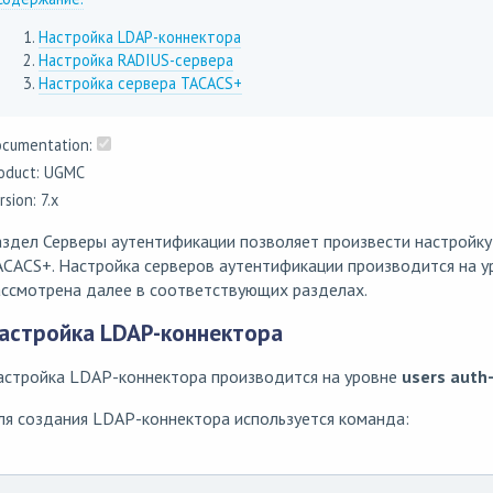
Настройка LDAP-коннектора
Настройка RADIUS-сервера
Настройка сервера TACACS+
cumentation:
oduct: UGMC
rsion: 7.x
здел Серверы аутентификации позволяет произвести настройку
ACACS+. Настройка серверов аутентификации производится на 
ассмотрена далее в соответствующих разделах.
астройка LDAP-коннектора
астройка LDAP-коннектора производится на уровне
users auth-
я создания LDAP-коннектора используется команда: