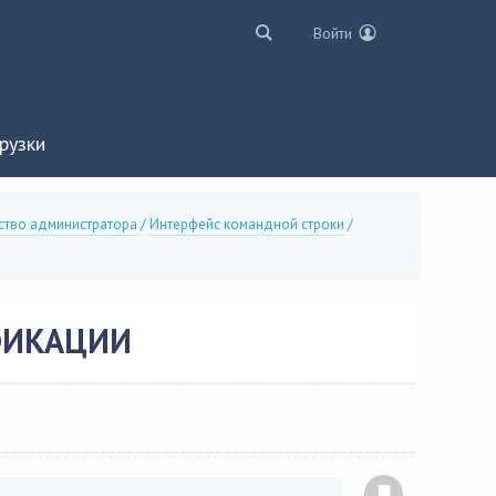
Войти
рузки
ство администратора
/
Интерфейс командной строки
/
ФИКАЦИИ