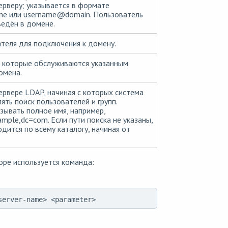
ерверу; указывается в формате
e или username
@
domain. Пользователь
едён в домене.
теля для подключения к домену.
, которые обслуживаются указанным
омена.
сервере LDAP, начиная с которых система
ять поиск пользователей и групп.
ывать полное имя, например,
mple,dc=com. Если пути поиска не указаны,
дится по всему каталогу, начиная от
ре используется команда:
server-name> <parameter>