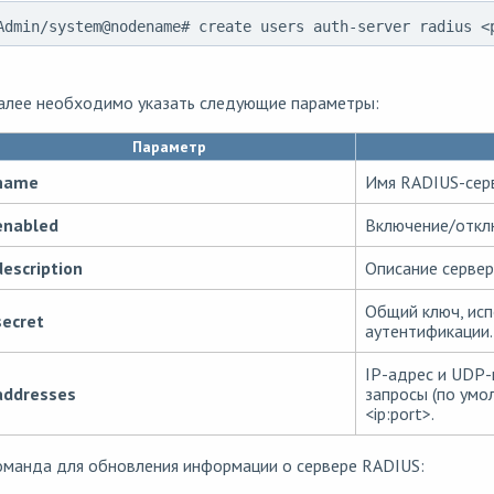
Admin/system@nodename# create users auth-server radius <
алее необходимо указать следующие параметры:
Параметр
name
Имя RADIUS-сер
enabled
Включение/отклю
description
Описание сервер
Общий ключ, ис
secret
аутентификации.
IP-адрес и UDP-
addresses
запросы (по умо
<ip:port>.
оманда для обновления информации о сервере RADIUS: