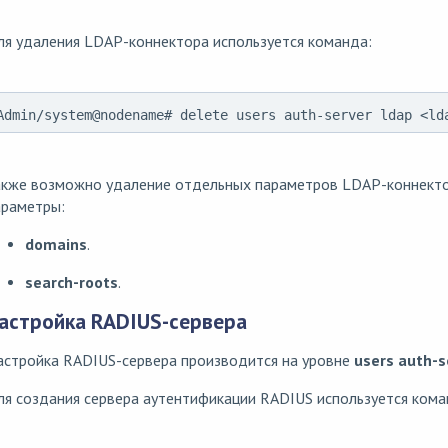
я удаления LDAP-коннектора используется команда:
Admin/system@nodename# delete users auth-server ldap <ld
акже возможно удаление отдельных параметров LDAP-коннекто
араметры:
domains
.
search-roots
.
астройка RADIUS-сервера
астройка RADIUS-сервера производится на уровне
users auth-s
я создания сервера аутентификации RADIUS используется кома