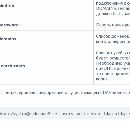
подключения к с
bind-dn
DOMAIN\usernam
должен быть зав
password
Пароль пользова
Список доменов
domains
контроллером д
Список путей в 
будет осуществл
Необходимо указ
search-roots
ou=Office,dc=exa
то поиск произво
корня.
ля редактирования информации о существующем LDAP-коннекто
Admin/system@nodename# set users auth-server ldap <ldap-