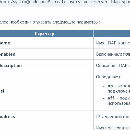
Admin/system@nodename# create users auth-server ldap <pa
алее необходимо указать следующие параметры:
Параметр
name
Имя LDAP-конне
enabled
Включение/отклю
description
Описание LDAP-
Определяет:
on
— испол
подключени
ssl
off
— подк
использова
address
IP-адрес контро
Имя пользовател