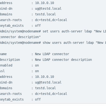
address          : 10.10.0.10

bind-dn          : ug@testd.local

domains          : testd.local

search-roots     : dc=testd,dc=local

keytab_exists    : off

Admin/system@nodename# set users auth-server ldap "New LD
connector description"

Admin/system@nodename# show users auth-server ldap "New L
name             : New LDAP connector

description      : New LDAP connector description

enabled          : on

ssl              : on

address          : 10.10.0.10

bind-dn          : ug@testd.local

domains          : testd.local

search-roots     : dc=testd,dc=local

keytab_exists    : off