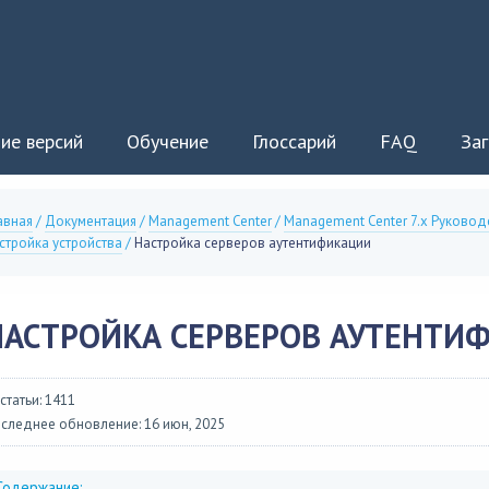
ие версий
Обучение
Глоссарий
FAQ
Заг
авная
/
Документация
/
Management Center
/
Management Center 7.x Руковод
стройка устройства
/
Настройка серверов аутентификации
НАСТРОЙКА СЕРВЕРОВ АУТЕНТИ
 статьи: 1411
следнее обновление: 16 июн, 2025
Содержание: