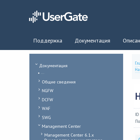
Поддержка
Документация
Описан
Гл
Документация
На
...
Общие сведения
NGFW
DCFW
WAF
ID
SWG
По
Management Center
Management Center 6.1.x