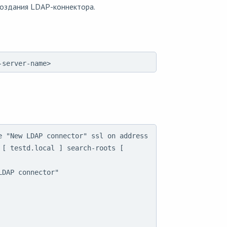
создания LDAP-коннектора.
-server-name>
 "New LDAP connector" ssl on address 
[ testd.local ] search-roots [ 
DAP connector"
