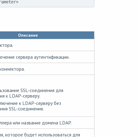
rameter>
Описание
ктора.
чение сервера аутентификации.
коннектора.
ьзование SSL-соединения для
я к LDAP-серверу.
лючение к LDAP-серверу без
ния SSL-соединения.
ллера или название домена LDAP.
я, которое будет использоваться для