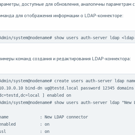
раметры, доступные для обновления, аналогичны параметрам 
оманда для отображения информации о LDAP-коннекторе:
Admin/system@nodename# show users auth-server ldap <ldap
римеры команд создания и редактирования LDAP-коннектора:
Admin/system@nodename# create users auth-server ldap name
10.10.0.10 bind-dn ug@testd.local password 12345 domains 
dc=testd,dc=local ] enabled on

Admin/system@nodename# show users auth-server ldap "New L
name             : New LDAP connector

enabled          : on

ssl              : on
