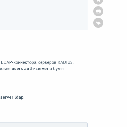
 LDAP-коннектора, серверов RADIUS,
уровне
users auth-server
и будет
server ldap
.