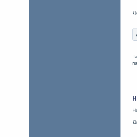
Дл
Т
п
Н
Н
Дл