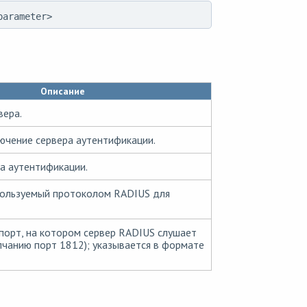
parameter>
Описание
вера.
чение сервера аутентификации.
а аутентификации.
пользуемый протоколом RADIUS для
порт, на котором сервер RADIUS слушает
лчанию порт 1812); указывается в формате