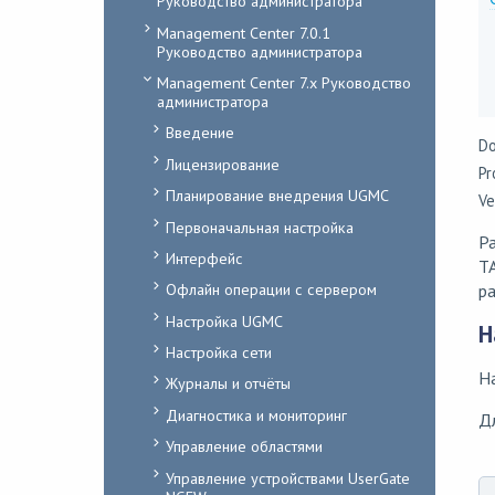
Руководство администратора
Management Center 7.0.1
Руководство администратора
Management Center 7.x Руководство
администратора
Введение
Do
Лицензирование
Pr
Планирование внедрения UGMC
Ve
Первоначальная настройка
Ра
Интерфейс
T
Офлайн операции с сервером
р
Настройка UGMC
Н
Настройка сети
Н
Журналы и отчёты
Диагностика и мониторинг
Дл
Управление областями
Управление устройствами UserGate