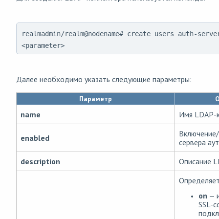
realmadmin/realm@nodename# create users auth-serve
<parameter>
Далее необходимо указать следующие параметры:
Параметр
name
Имя LDAP-к
Включение
enabled
сервера ау
description
Описание L
Определяет
on
— 
SSL-с
подкл