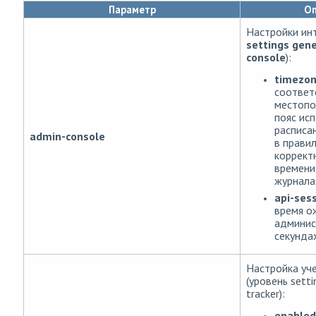
Параметр
Оп
Настройки ин
settings gen
console
):
timezo
соответ
местопо
пояс исп
расписа
admin-console
в правил
коррект
времени
журналах
api-ses
время о
админис
секундах
Настройка уч
(уровень setti
tracker):
enabled