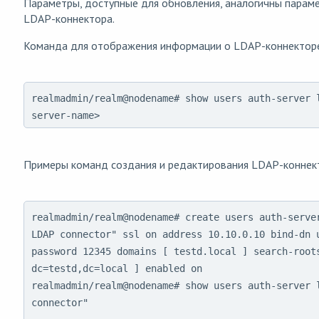
Параметры, доступные для обновления, аналогичны парам
LDAP-коннектора.
Команда для отображения информации о LDAP-коннектор
realmadmin/realm@nodename# show users auth-server 
server-name>
Примеры команд создания и редактирования LDAP-коннек
realmadmin/realm@nodename# create users auth-server
LDAP connector" ssl on address 10.10.0.10 bind-dn u
password 12345 domains [ testd.local ] search-roots
dc=testd,dc=local ] enabled on

realmadmin/realm@nodename# show users auth-server l
connector"
