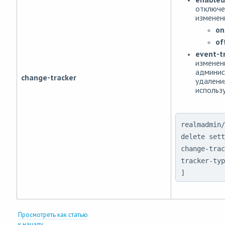
отключе
изменен
on
of
event-t
изменен
админис
change-tracker
удалени
использ
realmadmin/
delete sett
change-trac
tracker-typ
]
Просмотреть как статью
к началу