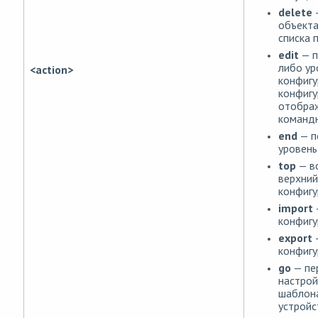
delete
объекта
списка 
edit
— п
либо ур
<action>
конфигу
конфигу
отобра
командн
end
— п
уровень
top
— в
верхний
конфигу
import
конфигу
export
конфигу
go
— пе
настрой
шаблон
устройс