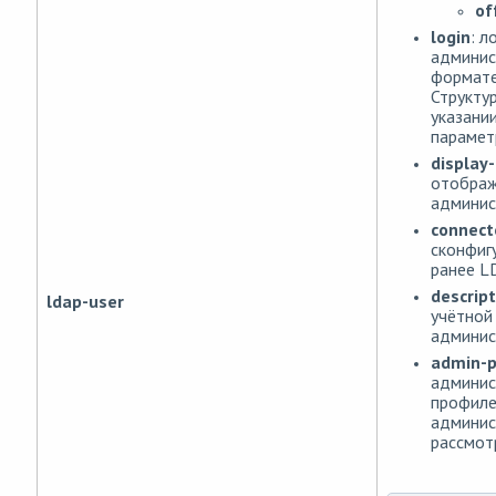
of
login
: л
админис
формат
Структу
указани
парамет
display
отображ
админис
connect
сконфиг
ранее L
descript
ldap-user
учётной
админис
admin-p
админис
профил
админис
рассмот