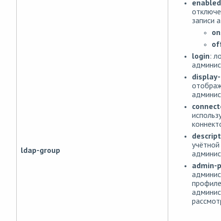
enabled
отключе
записи 
on
of
login
: л
админис
display
отображ
админис
connect
использ
коннект
descript
учётной
ldap-group
админис
admin-p
админис
профил
админис
рассмот