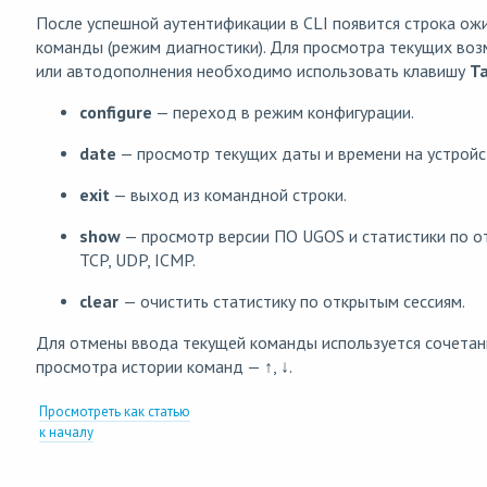
После успешной аутентификации в CLI появится строка ож
команды (режим диагностики). Для просмотра текущих во
или автодополнения необходимо использовать клавишу
T
configure
— переход в режим конфигурации.
date
— просмотр текущих даты и времени на устройс
exit
— выход из командной строки.
show
— просмотр версии ПО UGOS и статистики по о
TCP, UDP, ICMP.
clear
— очистить статистику по открытым сессиям.
Для отмены ввода текущей команды используется сочета
просмотра истории команд — ↑, ↓.
Просмотреть как статью
к началу