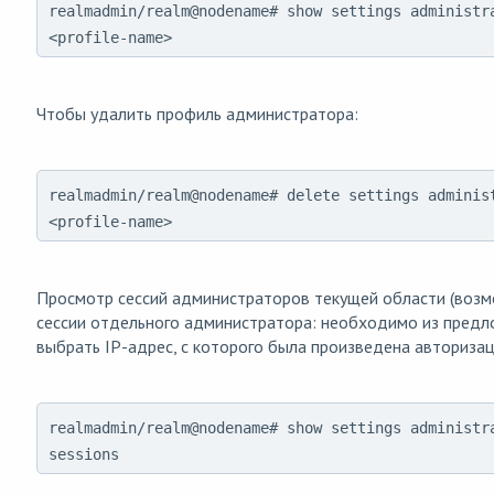
realmadmin/realm@nodename# show settings administr
<profile-name>
Чтобы удалить профиль администратора:
realmadmin/realm@nodename# delete settings adminis
<profile-name>
Просмотр сессий администраторов текущей области (воз
сессии отдельного администратора: необходимо из предл
выбрать IP-адрес, с которого была произведена авторизац
realmadmin/realm@nodename# show settings administr
sessions