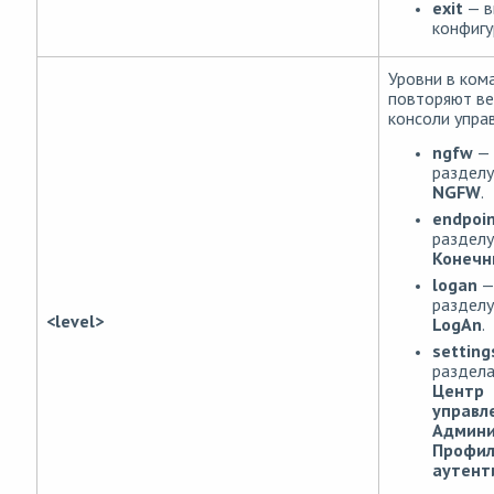
exit
— в
конфигу
Уровни в ком
повторяют в
консоли упра
ngfw
— 
разделу
NGFW
.
endpoi
разделу
Конечн
logan
—
разделу
<level>
LogAn
.
setting
раздела
Центр
управл
Админи
Профи
аутент