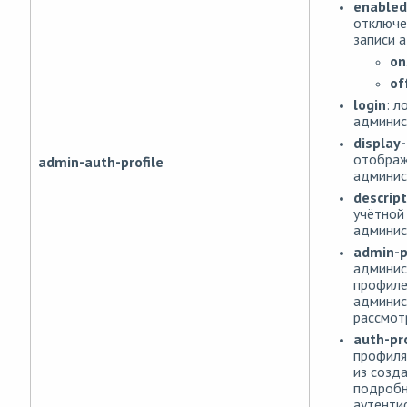
enabled
отключе
записи 
on
of
login
: л
админис
display
отображ
admin-auth-profile
админис
descript
учётной
админис
admin-p
админис
профил
админис
рассмот
auth-pro
профиля
из созд
подробн
аутенти