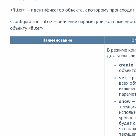
<filter> — идентификатор объекта, к которому происходит
<configuration_info> — значение параметров, которые нео
объекту <filter>.
Наименование
О
В режиме кон
доступны сле
create
—
объекто
set
— р
всех об
включен
парамет
show
— 
текущих
использ
уровне 
будет о
что нах
текущег