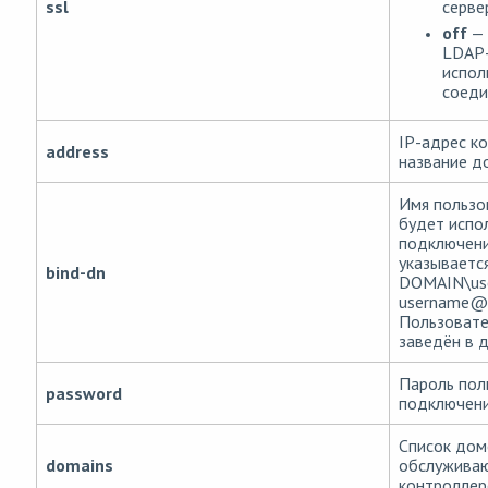
серве
ssl
off
— 
LDAP-
испол
соеди
IP-адрес к
address
название д
Имя пользо
будет испо
подключени
указываетс
bind-dn
DOMAIN\us
username@
Пользовате
заведён в 
Пароль пол
password
подключени
Список дом
domains
обслуживаю
контроллер