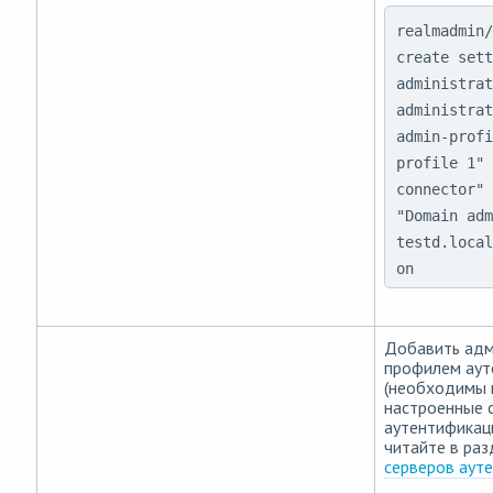
realmadmin/
create sett
administrat
administrat
admin-profi
profile 1" 
connector" 
"Domain adm
testd.local
on
Добавить адм
профилем аут
(необходимы 
настроенные 
аутентификац
читайте в ра
серверов аут