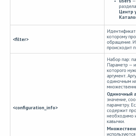
users
—
раздела
Центр 
Катало
Идентификато
которому пр
<filter>
обращение. 
происходит п
Набор пар: п
Параметр — и
которого нуж
аргумент. Ар
одиночным и
множественн
Одиночный 
значение, со
параметру. Ес
<configuration_info>
содержит про
необходимо 
кавычки.
Множествен
используются