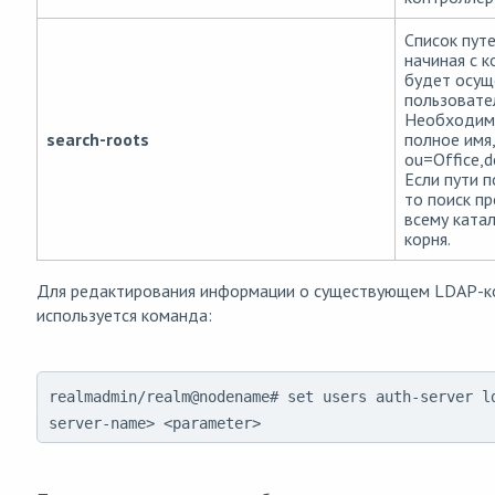
Список путе
начиная с 
будет осущ
пользовател
Необходим
search-roots
полное имя,
ou=Office,
Если пути п
то поиск п
всему катал
корня.
Для редактирования информации о существующем LDAP-к
используется команда:
realmadmin/realm@nodename# set users auth-server l
server-name> <parameter>