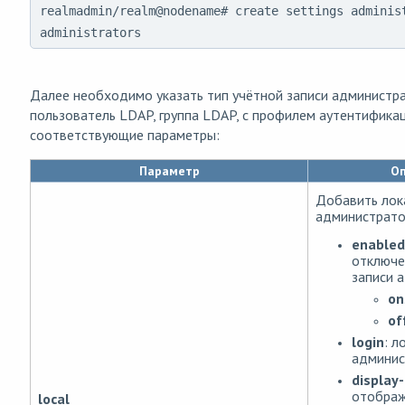
realmadmin/realm@nodename# create settings adminis
administrators
Далее необходимо указать тип учётной записи администра
пользователь LDAP, группа LDAP, с профилем аутентификац
соответствующие параметры:
Параметр
Оп
Добавить лок
администрато
enabled
отключе
записи 
on
of
login
: л
админис
display
отображ
local