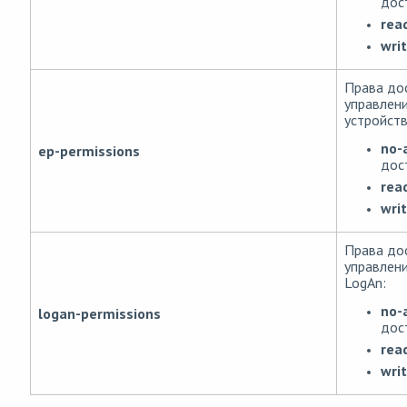
дос
rea
wri
Права дос
управлен
устройст
no-
ep-permissions
дос
rea
wri
Права дос
управлен
LogAn:
no-
logan-permissions
дос
rea
wri