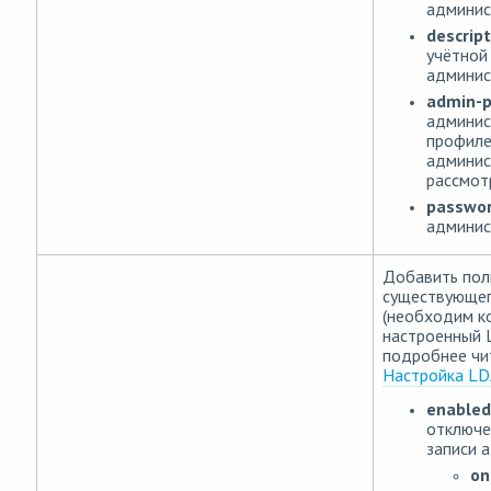
админис
descript
учётной
админис
admin-p
админис
профил
админис
рассмот
passwo
админис
Добавить пол
существующе
(необходим к
настроенный 
подробнее чи
Настройка LD
enabled
отключе
записи 
on