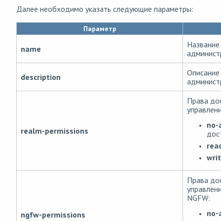
Далее необходимо указать следующие параметры:
Параметр
Название
name
админист
Описание
description
админист
Права дос
управлен
no-
realm-permissions
дос
rea
wri
Права дос
управлен
NGFW:
no-
ngfw-permissions