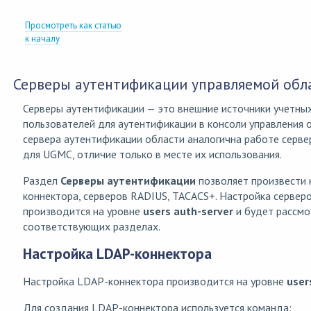
Просмотреть как статью
к началу
Серверы аутентификации управляемой обл
Серверы аутентификации — это внешние источники учетных
пользователей для аутентификации в консоли управления 
сервера аутентификации области аналогична работе серве
для UGMC, отличие только в месте их использования.
Раздел
Серверы аутентификации
позволяет произвести 
коннектора, серверов RADIUS, TACACS+. Настройка сервер
производится на уровне
users auth-server
и будет рассмо
соответствующих разделах.
Настройка LDAP-коннектора
Настройка LDAP-коннектора производится на уровне
user
Для создания LDAP-коннектора используется команда: