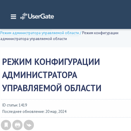
Главная
/
Документация
/
Management Center
/
Management Center 7.x Руководство администратора
/
Интерфейс командной строки
/
Режим администратора управляемой области
/
Режим конфигурации
администратора управляемой области
РЕЖИМ КОНФИГУРАЦИИ
АДМИНИСТРАТОРА
УПРАВЛЯЕМОЙ ОБЛАСТИ
ID статьи: 1419
Последнее обновление: 20 мар, 2024