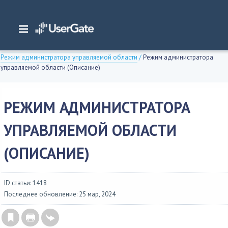
Главная
/
Документация
/
Management Center
/
Management Center 7.x Руководство администратора
/
Интерфейс командной строки
/
Режим администратора управляемой области
/
Режим администратора
управляемой области (Описание)
РЕЖИМ АДМИНИСТРАТОРА
УПРАВЛЯЕМОЙ ОБЛАСТИ
(ОПИСАНИЕ)
ID статьи: 1418
Последнее обновление: 25 мар, 2024