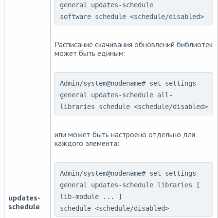
general updates-schedule
software schedule <schedule/disabled>
Расписание скачивания обновлений библиотек
может быть единым:
Admin/system@nodename# set settings
general updates-schedule all-
libraries schedule <schedule/disabled>
или может быть настроено отдельно для
каждого элемента:
Admin/system@nodename# set settings
general updates-schedule libraries [
updates-
lib-module ... ]
schedule
schedule <schedule/disabled>