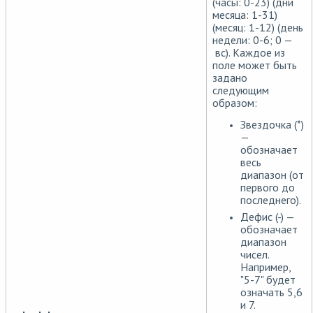
(часы: 0-23) (дни
месяца: 1-31)
(месяц: 1-12) (день
недели: 0-6; 0 —
вс). Каждое из
поле может быть
задано
следующим
образом:
Звездочка (*)
—
обозначает
весь
диапазон (от
первого до
последнего).
Дефис (-) —
обозначает
диапазон
чисел.
Например,
"5-7" будет
означать 5,6
и 7.