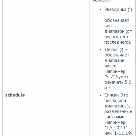
Звездочка (*)
—
обозначает
весь
диапазон (от
первого до
последнего).
Дефис (-) —
обозначает
диапазон
чисел.
Например,
"5-7" будет
означать 5,6
и 7.
Списки. Это
schedule
числа (или
диапазоны),
разделенные
запятыми.
Например,
"1,5,10,11"
или "1-11,19-