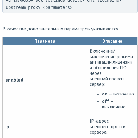
Admin@UGOS# set settings device-mgmt licensing-
upstream-proxy <parameters>
В качестве дополнительных параметров указываются:
Параметр
Описание
Включение/
выключение режима
активации лицензии
и обновления ПО
через
внешний прокси-
enabled
сервер:
on
— включено.
off
—
выключено.
IP-адрес
ip
внешнего прокси-
сервера.