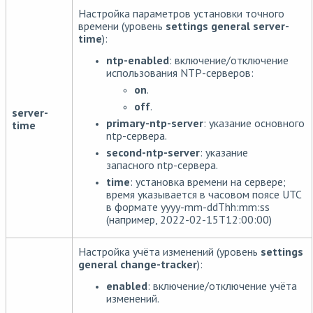
Настройка параметров установки точного
времени (уровень
settings general server-
time
):
ntp-enabled
: включение/отключение
использования NTP-серверов:
on
.
off
.
server-
primary-ntp-server
: указание основного
time
ntp-сервера.
second-ntp-server
: указание
запасного ntp-сервера.
time
: установка времени на сервере;
время указывается в часовом поясе UTC
в формате yyyy-mm-ddThh:mm:ss
(например, 2022-02-15T12:00:00)
Настройка учёта изменений (уровень
settings
general change-tracker
):
enabled
: включение/отключение учёта
изменений.