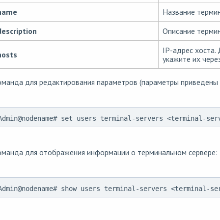
name
Название термин
description
Описание термин
IP-адрес хоста.
hosts
укажите их чере
манда для редактирования параметров (параметры приведены в
Admin@nodename# set users terminal-servers <terminal-ser
оманда для отображения информации о терминальном сервере:
Admin@nodename# show users terminal-servers <terminal-se