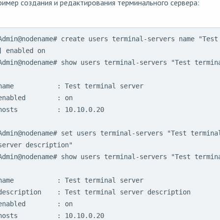
имер создания и редактирования терминального сервера:
Admin@nodename# create users terminal-servers name "Test 
] enabled on

Admin@nodename# show users terminal-servers "Test termina
name           : Test terminal server

enabled        : on

hosts          : 10.10.0.20

Admin@nodename# set users terminal-servers "Test terminal
server description"

Admin@nodename# show users terminal-servers "Test termina
name           : Test terminal server

description    : Test terminal server description

enabled        : on
