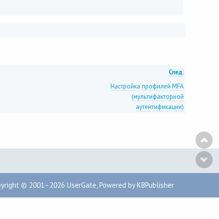
След.
Настройка профилей MFA
(мультифакторной
аутентификации)
pyright © 2001–2026
UserGate
,
Powered by KBPublisher