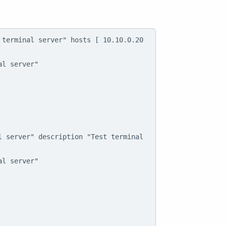
terminal server" hosts [ 10.10.0.20 
l server"

 server" description "Test terminal 
l server"
