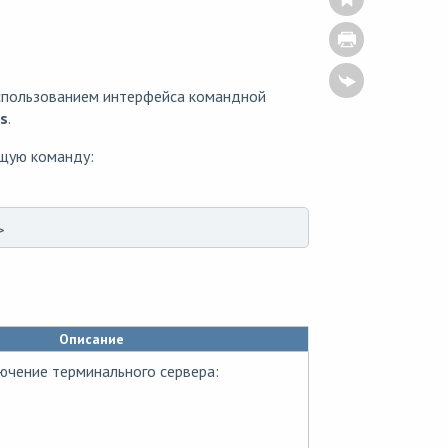
использованием интерфейса командной
s
.
щую команду:
>
Описание
чение терминального сервера: