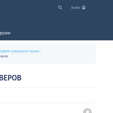
Войти
рузки
ерфейс командной строки
/
веров
ВЕРОВ