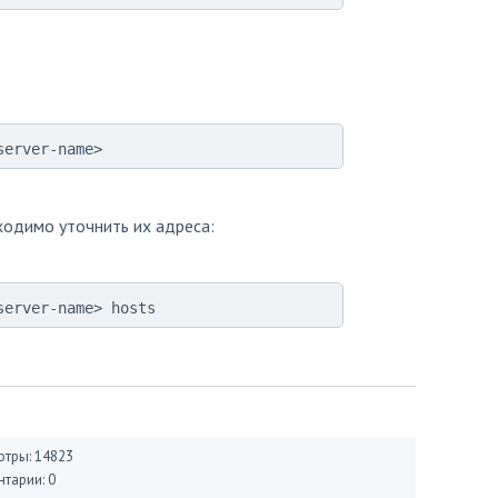
server-name>
одимо уточнить их адреса:
server-name> hosts
тры: 14823
тарии: 0