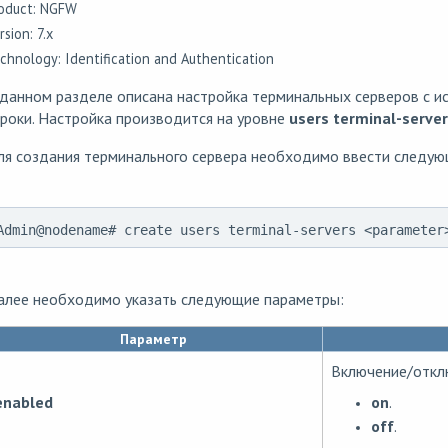
oduct: NGFW
rsion: 7.x
chnology: Identification and Authentication
 данном разделе описана настройка терминальных серверов с 
роки. Настройка производится на уровне
users terminal-server
ля создания терминального сервера необходимо ввести следую
Admin@nodename# create users terminal-servers <parameter
алее необходимо указать следующие параметры:
Параметр
Включение/отклю
on
.
enabled
off
.