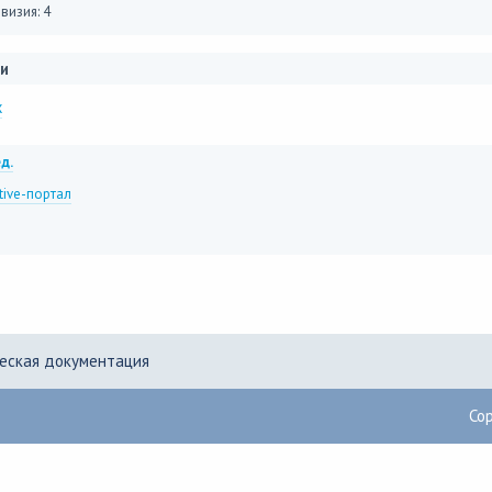
визия: 4
и
x
д.
tive-портал
еская документация
Co