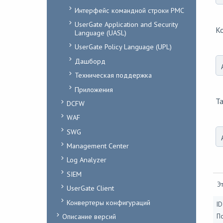
Интерфейс командной строки PMC
UserGate Application and Security
Ко
Language (UASL)
UserGate Policy Language (UPL)
Дашборд
Техническая поддержка
Приложения
Та
DCFW
WAF
SWG
Management Center
Log Analyzer
SIEM
Эт
UserGate Client
Конвертеры конфигураций
ID
Описание версий
П