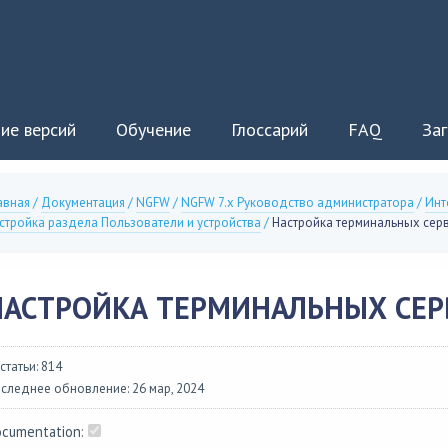
ие версий
Обучение
Глоссарий
FAQ
Заг
авная
/
Документация
/
NGFW
/
NGFW 7.x Руководство администратора
/
Инт
стройка раздела Пользователи и устройства
/
Настройка терминальных сер
НАСТРОЙКА ТЕРМИНАЛЬНЫХ СЕР
 статьи: 814
следнее обновление: 26 мар, 2024
cumentation: