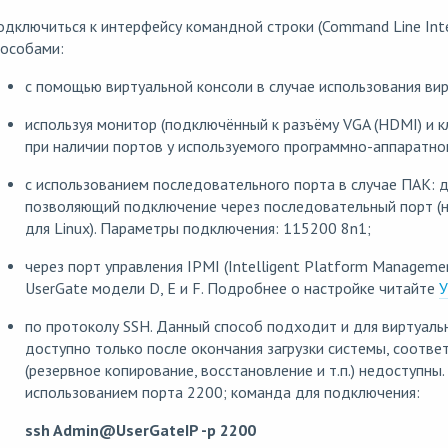
дключиться к интерфейсу командной строки (Command Line Int
пособами:
с помощью виртуальной консоли в случае использования ви
используя монитор (подключённый к разъёму VGA (HDMI) и к
при наличии портов у используемого программно-аппаратног
с использованием последовательного порта в случае ПАК: д
позволяющий подключение через последовательный порт (на
для Linux). Параметры подключения: 115200 8n1;
через порт управления IPMI (Intelligent Platform Manageme
UserGate модели D, E и F. Подробнее о настройке читайте
У
по протоколу SSH. Данный способ подходит и для виртуаль
доступно только после окончания загрузки системы, соотве
(резервное копирование, восстановление и т.п.) недоступны
использованием порта 2200; команда для подключения:
ssh Admin@UserGateIP -p 2200