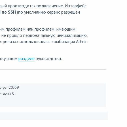
торый производится подключение. Интерфейс
I по SSH
(по умолчанию сервис разрешён
евым профилем или профилем, имеющим
te не прошло первоначальную инициализацию,
их релизах использовалась комбинация Admin
тствующем
разделе
руководства.
тры: 20339
тарии: 0