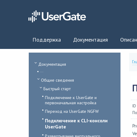
Поддержка
Документация
Описан
Гл
Документация
...
Общие сведения
Быстрый старт
Подключение к UserGate и
первоначальная настройка
ID
Переход на UserGate NGFW
По
Подключение к CLI-консоли
Pr
UserGate
Ve
Развертывание виртуального