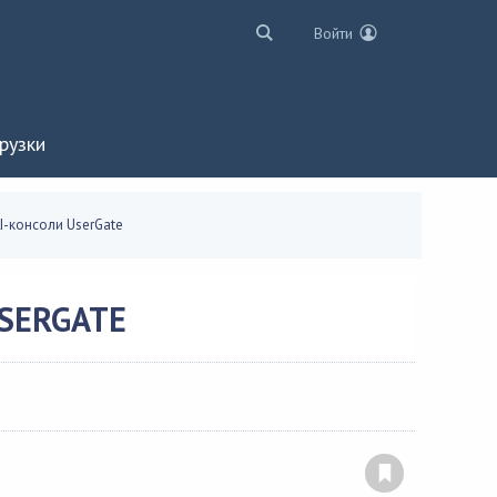
Войти
рузки
I-консоли UserGate
SERGATE