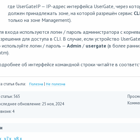
где UserGateIP — IP-адрес интерфейса UserGate, через ко
должен принадлежать зоне, на которой разрешён сервис
CL
только на зоне Management).
ля входа используются логин / пароль администратора с корн
зрешения для доступа в CLI. В случае, если устройство UserGa
 используйте логин / пароль —
Admin
/
usergate
(в более ранн
utm).
одробнее об интерфейсе командной строки читайте в соотве
а статья была:
|
Полезна
Не полезна
 статьи: 565
Просмо
Коммен
оследнее обновление:
25 ноя, 2024
визия: 4
и
x
v7.x
v8.x