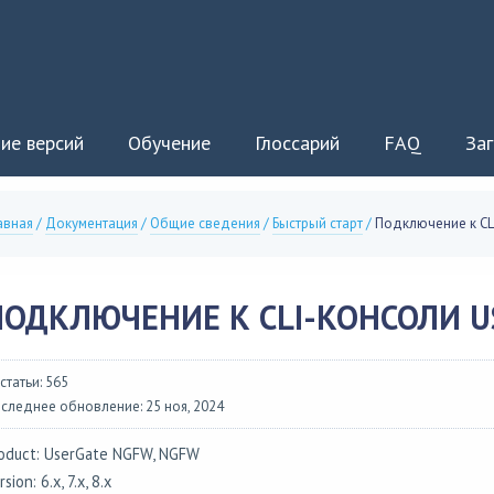
ие версий
Обучение
Глоссарий
FAQ
Заг
авная
/
Документация
/
Общие сведения
/
Быстрый старт
/
Подключение к CL
ПОДКЛЮЧЕНИЕ К CLI-КОНСОЛИ U
 статьи: 565
следнее обновление: 25 ноя, 2024
oduct: UserGate NGFW, NGFW
rsion: 6.x, 7.x, 8.x