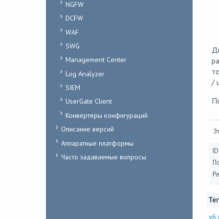
NGFW
DCFW
WAF
SWG
Д
Management Center
ра
то
Log Analyzer
/ 
SIEM
П
UserGate Client
Конвертеры конфигураций
Описание версий
Эт
Аппаратные платформы
ID
Часто задаваемые вопросы
П
Ре
Тег
v6.