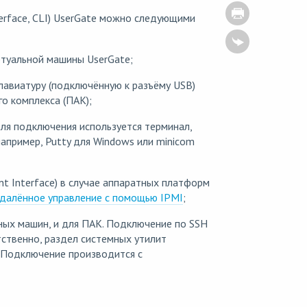
erface, CLI) UserGate можно следующими
ртуальной машины UserGate;
лавиатуру (подключённую к разъёму USB)
о комплекса (ПАК);
ля подключения используется терминал,
пример, Putty для Windows или minicom
nt Interface) в случае аппаратных платформ
далённое управление с помощью IPMI
;
ных машин, и для ПАК. Подключение по SSH
тственно, раздел системных утилит
. Подключение производится с