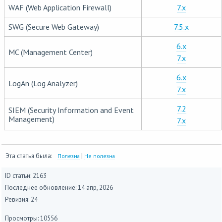
WAF (Web Application Firewall)
7.x
SWG (Secure Web Gateway)
7.5.x
6.x
MC (Management Center)
7.x
6.x
LogAn (Log Analyzer)
7.x
7.2
SIEM (Security Information and Event
Management)
7.x
Эта статья была:
|
Полезна
Не полезна
ID статьи: 2163
Последнее обновление:
14 апр, 2026
Ревизия: 24
Просмотры: 10556