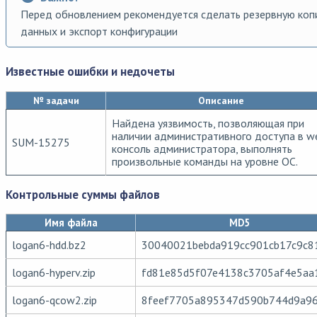
Перед обновлением рекомендуется сделать резервную ко
данных и экспорт конфигурации
Известные ошибки и недочеты
№ задачи
Описание
Найдена уязвимость, позволяющая при
наличии административного доступа в w
SUM-15275
консоль администратора, выполнять
произвольные команды на уровне ОС.
Контрольные суммы файлов
Имя файла
MD5
logan6-hdd.bz2
30040021bebda919cc901cb17c9c8
logan6-hyperv.zip
fd81e85d5f07e4138c3705af4e5aa
logan6-qcow2.zip
8feef7705a895347d590b744d9a9