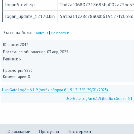
logan6-ovf.zip
1bd2af06807218685ba002a22bd3
logan_update_12170.bin
5a1ba11c28c78a0db619127fc038d
Эта статья была:
|
Полезна
Не полезна
ID статьи: 2047
Последнее обновление:
03 апр, 2025
Ревизия: 6
Просмотры: 9885
Комментарии: 0
UserGate LogAn 6.1.9 (hotfix сборка 6.1.9.12179R, 29/01/2025)
UserGate LogAn 6.1.9 (hotfix сборка 6.1
О компании
Продукты
Поддержка