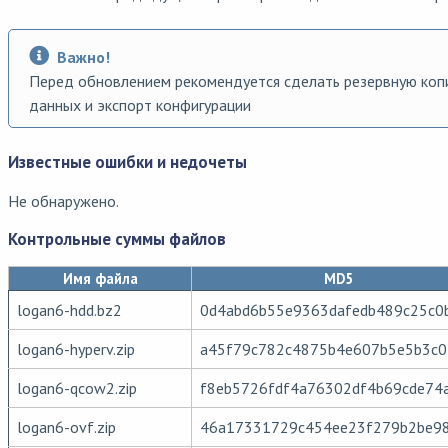
Важно!
Перед обновлением рекомендуется сделать резервную ко
данных и экспорт конфигурации
Известные ошибки и недочеты
Не обнаружено.
Контрольные суммы файлов
Имя файла
MD5
logan6-hdd.bz2
0d4abd6b55e9363dafedb489c25c0
logan6-hyperv.zip
a45f79c782c4875b4e607b5e5b3c0
logan6-qcow2.zip
f8eb5726fdf4a76302df4b69cde74
logan6-ovf.zip
46a17331729c454ee23f279b2be9