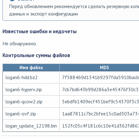
Перед обновлением рекомендуется сделать резервную ко
данных и экспорт конфигурации
Известные ошибки и недочеты
Не обнаружено.
Контрольные суммы файлов
Имя файла
MD5
logan6-hdd.bz2
7f588469d1541b9297fda5910bacb
logan6-hyperv.zip
7cb7bd643b99d286a3e45476f30c3
logan6-qcow2.zip
5ebdfb1409ecf451bef9c54370f3c
logan6-ovf.zip
1aa87811c7bc2bfee15c0ad303a73
logan_update_12198.bin
152fc05c4f181c6c10e41d362fd86