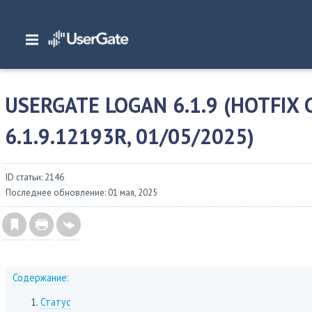
Главная
/
Описание версий
/
UserGate 6.x
/
Изменения в UserGate Log Analyze
6.1.9 (hotfix сборка 6.1.9.12193R, 01/05/2025)
USERGATE LOGAN 6.1.9 (HOTFIX
6.1.9.12193R, 01/05/2025)
ID статьи: 2146
Последнее обновление: 01 мая, 2025
Содержание:
Статус