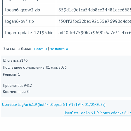
logan6-qcow2.zip
859d1c9c1ca54db8ce34481dce668
logan6-ovf.zip
f30ff2fbc32be192155e76990d4db
logan_update_12193.bin
ad40dc37590b2c9690c5a7e31efcc
Эта статья была:
|
Полезна
Не полезна
ID статьи: 2146
Последнее обновление:
01 мая, 2025
Ревизия: 1
Просмотры: 9412
Комментарии: 0
UserGate LogAn 6.1.9 (hotfix сборка 6.1.9.12194R, 21/05/2025)
UserGate LogAn 6.1.9 (hotfix сборка 6.1