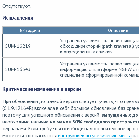
Отсутствуют.
Исправления
№ задачи
Описание
Устранена уязвимость, позволяющая
SUM-16219
обход директорий (path traversal)
в определенных случаях.
Устранена уязвимость, позволяюща
SUM-16543
информацию о платформе NGFW с 
специально сформированной команд
Критические изменения в версии
При обновлении до данной версии следует учесть, что преды
(6.1.9.12164R) включала в себя большое обновление баз хран
поэтому для успешного обновления с версий,
выпущенных до 
необходимо наличие
не менее 50% свободного пространст
журналами. Если требуется освободить дополнительное прост
можете воспользоваться
инструкцией по увеличению места
на 