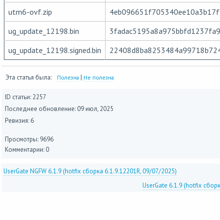
utm6-ovf.zip
4eb096651f705340ee10a3b17
ug_update_12198.bin
3fadac5195a8a975bbfd1237fa9
ug_update_12198.signed.bin
22408d8ba8253484a99718b72
Эта статья была:
|
Полезна
Не полезна
ID статьи: 2257
Последнее обновление:
09 июл, 2025
Ревизия: 6
Просмотры: 9696
Комментарии: 0
UserGate NGFW 6.1.9 (hotfix сборка 6.1.9.12201R, 09/07/2025)
UserGate 6.1.9 (hotfix сбор