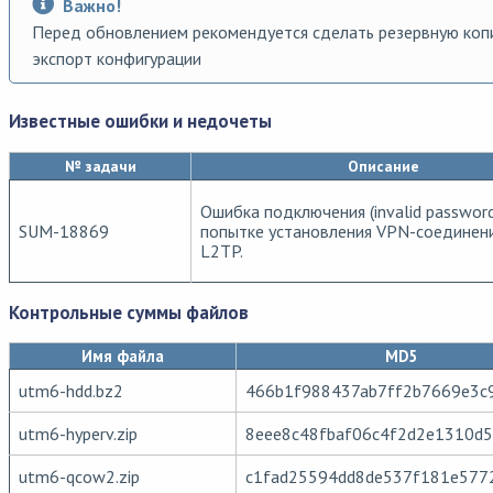
Важно!
Перед обновлением рекомендуется сделать резервную коп
экспорт конфигурации
Известные ошибки и недочеты
№ задачи
Описание
Ошибка подключения (invalid password
SUM-18869
попытке установления VPN-соединен
L2TP.
Контрольные суммы файлов
Имя файла
MD5
utm6-hdd.bz2
466b1f988437ab7ff2b7669e3c
utm6-hyperv.zip
8eee8c48fbaf06c4f2d2e1310d5
utm6-qcow2.zip
c1fad25594dd8de537f181e577