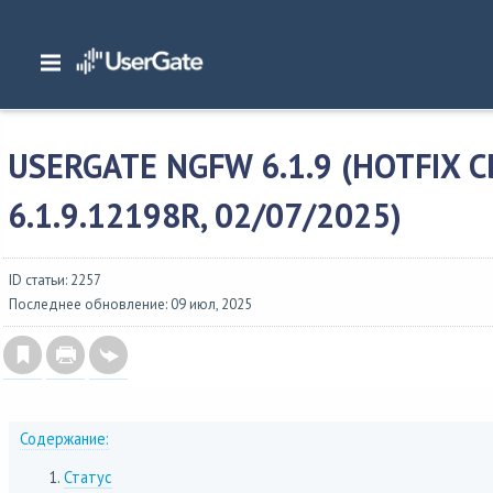
Главная
/
Описание версий
/
UserGate 6.x
/
Изменения в NGFW 6
/
UserGate N
6.1.9.12198R, 02/07/2025)
USERGATE NGFW 6.1.9 (HOTFIX 
6.1.9.12198R, 02/07/2025)
ID статьи: 2257
Последнее обновление: 09 июл, 2025
Содержание:
Статус