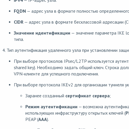
IPv4
— IP-адрес узла.
FQDN
— адрес узла в формате полностью определенного
CIDR
— адрес узла в формате бесклассовой адресации (C
Значение идентификации
— значение параметра IKE l
типа.
4. Тип аутентификация удаленного узла при установлении защ
При выборе протоколов IPsec/L2TP используется аутен
shared key). Необходимо задать общий ключ. Строка до
VPN-клиенте для успешного подключения.
При выборе протокола IKEv2 для организации туннеля ук
Заранее созданный
сертификат сервера
;
Режим аутентификации
— возможна аутентифика
использующих инфраструктуру открытых ключей (
P
PEAP (
AAA
).