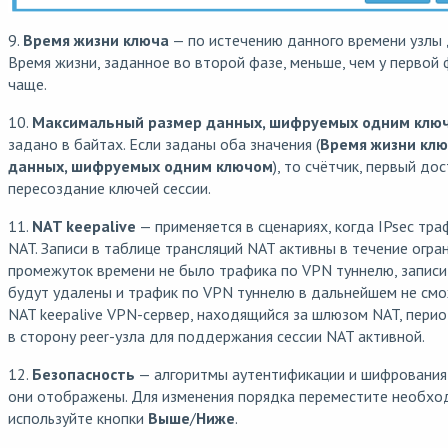
9.
Время жизни ключа
— по истечению данного времени узлы
Время жизни, заданное во второй фазе, меньше, чем у первой 
чаще.
10.
Максимальный размер данных, шифруемых одним клю
задано в байтах. Если заданы оба значения (
Время жизни кл
данных, шифруемых одним ключом
), то счётчик, первый до
пересоздание ключей сессии.
11.
NAT keepalive
— применяется в сценариях, когда IPsec тра
NAT. Записи в таблице трансляций NAT активны в течение огра
промежуток времени не было трафика по VPN туннелю, записи 
будут удалены и трафик по VPN туннелю в дальнейшем не см
NAT keepalive VPN-сервер, находящийся за шлюзом NAT, перио
в сторону peer-узла для поддержания сессии NAT активной.
12.
Безопасность
— алгоритмы аутентификации и шифрования 
они отображены. Для изменения порядка переместите необход
используйте кнопки
Выше
/
Ниже
.