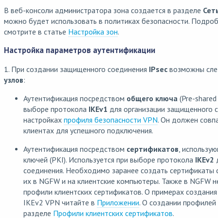
В веб-консоли администратора зона создается в разделе
Сет
можно будет использовать в политиках безопасности. Подроб
смотрите в статье
Настройка зон
.
Настройка параметров аутентификации
1. При создании защищенного соединения
IPsec
возможны сл
узлов
:
Аутентификация посредством
общего ключа
(Pre-shared
выборе протокола
IKEv1
для организации защищенного с
настройках
профиля безопасности VPN
. Он должен совп
клиентах для успешного подключения.
Аутентификация посредством
сертификатов
, использу
ключей (PKI). Используется при выборе протокола
IKEv2
д
соединения. Необходимо заранее создать сертификаты 
их в NGFW и на клиентские компьютеры. Также в NGFW 
профили клиентских сертификатов. О примерах создания
IKEv2 VPN читайте в
Приложении
. О создании профилей
разделе
Профили клиентских сертификатов
.