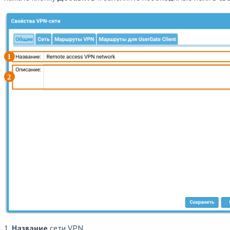
1.
Название
сети VPN.