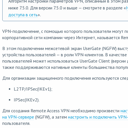
Алгоритм настройки параметров VPN, описанный в этом раз
ниже 7.5.0. Для версии 7.5.0 и выше — смотрите в разделе «
доступа в сеть
».
VPN-подключение, с помощью которого пользователи могут п
корпоративной сети компании через Интернет, называется Re
В этом подключении межсетевой экран UserGate (NGFW) высту
устройства пользователей — в роли VPN-клиентов. В качестве
пользователей может использоваться UserGate Client (версии
также поддерживаются нативные клиенты большинства попул
Для организации защищенного подключения используются сл
L2TP/IPSec(IKEv1);
IPSec(IKEv2).
Для создания Remote Access VPN необходимо произвести
нас
на VPN-сервере
(NGFW), а затем
настроить и подключить VPN
пользователя.