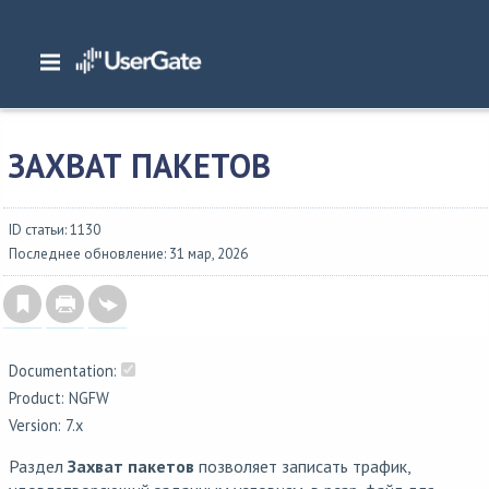
Главная
/
Документация
/
NGFW
/
NGFW 7.x Руководство администратора
/
Диагностика и мониторинг
/
Захват пакетов
ЗАХВАТ ПАКЕТОВ
ID статьи: 1130
Последнее обновление: 31 мар, 2026
Documentation:
Product: NGFW
Version: 7.x
Раздел
Захват пакетов
позволяет записать трафик,