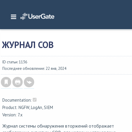
Главная
/
Документация
/
NGFW
/
NGFW 7.x Руководство администратора
/
Журналы и отчеты
/
Журналы
/
Журнал СОВ
ЖУРНАЛ СОВ
ID статьи: 1136
Последнее обновление: 22 янв, 2024
Documentation:
Product: NGFW, LogAn, SIEM
Version: 7.x
Журнал системы обнаружения вторжений отображает