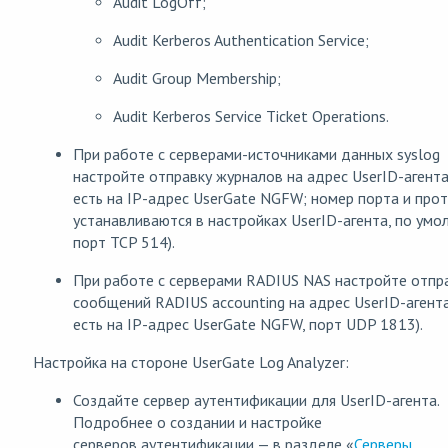
Audit LogOff;
Audit Kerberos Authentication Service;
Audit Group Membership;
Audit Kerberos Service Ticket Operations.
При работе с серверами-источниками данных syslog
настройте отправку журналов на адрес UserID-агента
есть на IP-адрес UserGate NGFW; номер порта и про
устанавливаются в настройках UserID-агента, по умо
порт TCP 514).
При работе с серверами RADIUS NAS настройте отпр
сообщений RADIUS accounting на адрес UserID-агента
есть на IP-адрес UserGate NGFW, порт UDP 1813).
Настройка на стороне UserGate Log Analyzer:
Создайте сервер аутентификации для UserID-агента.
Подробнее о создании и настройке
серверов аутентификации — в разделе «
Серверы