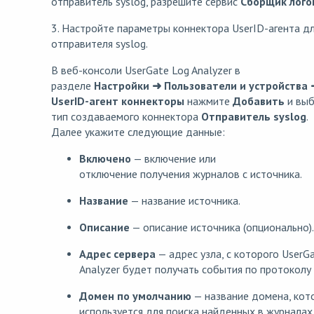
отправитель syslog, разрешите сервис
Сборщик лого
3. Настройте параметры коннектора UserID-агента д
отправителя syslog.
В веб-консоли UserGate Log Analyzer в
разделе
Настройки ➜ Пользователи и устройства 
UserID-агент коннекторы
нажмите
Добавить
и выб
тип создаваемого коннектора
Отправитель syslog
.
Далее укажите следующие данные:
Включено
— включение или
отключение получения журналов с источника.
Название
— название источника.
Описание
— описание источника (опционально).
Адрес сервера
— адрес узла, с которого UserG
Analyzer будет получать события по протоколу 
Домен по умолчанию
— название домена, кот
используется для поиска найденных в журналах