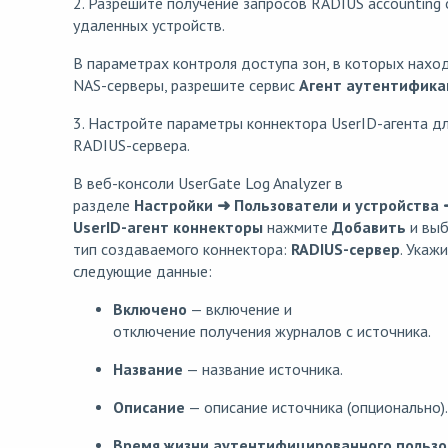
2. Разрешите получение запросов RADIUS accounting 
удаленных устройств.
В параметрах контроля доступа зон, в которых нахо
NAS-серверы, разрешите сервис
Агент аутентифика
3. Настройте параметры коннектора UserID-агента д
RADIUS-сервера.
В веб-консоли UserGate Log Analyzer в
разделе
Настройки ➜ Пользователи и устройства 
UserID-агент коннекторы
нажмите
Добавить
и выб
тип создаваемого коннектора:
RADIUS-сервер
. Укаж
следующие данные:
Включено
— включение и
отключение получения журналов с источника.
Название
— название источника.
Описание
— описание источника (опционально).
Время жизни аутентифицированного пользо