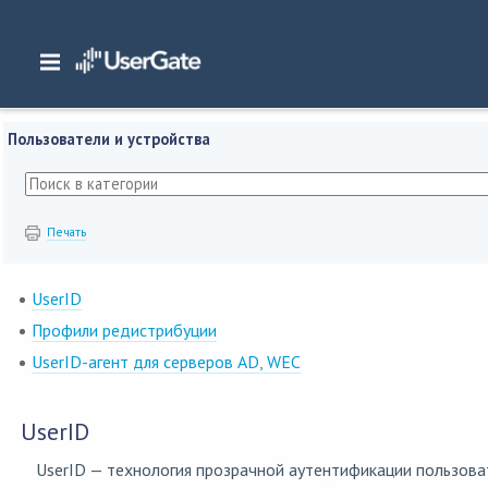
Главная
/
Документация
/
Log Analyzer
/
Log Analyzer 7.x Руководство адми
Пользователи и устройства
Пользователи и устройства
Печать
UserID
Профили редистрибуции
UserID-агент для серверов AD, WEC
UserID
UserID — технология прозрачной аутентификации пользова