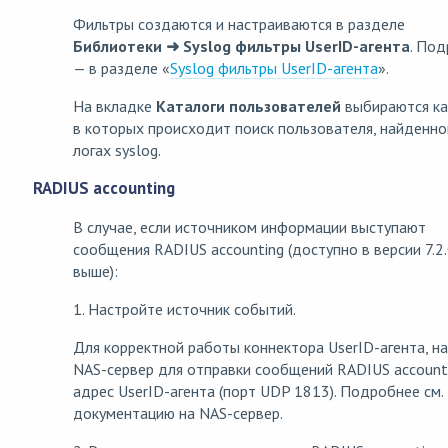
Фильтры создаются и настраиваются в разделе
Библиотеки ➜ Syslog фильтры UserID-агента
. По
— в разделе «
Syslog фильтры UserID-агента
».
На вкладке
Каталоги пользователей
выбираются ка
в которых происходит поиск пользователя, найденно
логах syslog.
RADIUS accounting
В случае, если источником информации выступают
сообщения RADIUS accounting (доступно в версии 7.2.
выше):
1. Настройте источник событий.
Для корректной работы коннектора UserID-агента, н
NAS-сервер для отправки сообщений RADIUS account
адрес UserID-агента (порт UDP 1813). Подробнее см.
документацию на NAS-сервер.