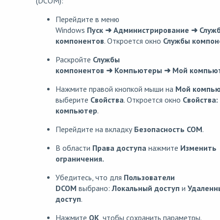
(DCOM):
Перейдите в меню
Windows
Пуск
➜
Администрирование
➜
Служ
компонентов
. Откроется окно
Службы компон
Раскройте
Службы
компонентов
➜
Компьютеры
➜
Мой компью
Нажмите правой кнопкой мыши на
Мой компь
выберите
Свойства
. Откроется окно
Свойства:
компьютер
.
Перейдите на вкладку
Безопасность COM
.
В области
Права доступа
нажмите
Изменить
ограничения.
Убедитесь, что для
Пользователи
DCOM
выбрано:
Локальный доступ
и
Удаленн
доступ
.
Нажмите
OK
, чтобы сохранить параметры.