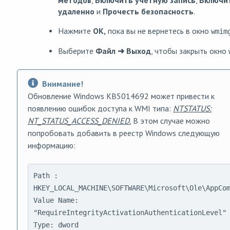
удаленно
и
Прочесть безопасность
.
Нажмите
OK,
пока вы не вернетесь в окно
wmim
Выберите
Файл
➜
Выход
, чтобы закрыть окно
Внимание!
Обновление Windows KB5014692 может привести к
появлению ошибок доступа к WMI типа:
NTSTATUS:
NT_STATUS_ACCESS_DENIED.
В этом случае можно
попробовать добавить в реестр Windows следующую
информацию:
Path :
HKEY_LOCAL_MACHINE\SOFTWARE\Microsoft\Ole\AppCo
Value Name:
"RequireIntegrityActivationAuthenticationLevel"
Type: dword