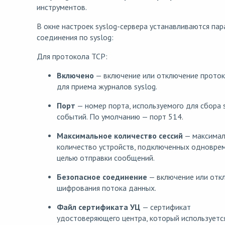
инструментов.
В окне настроек syslog-сервера устанавливаются па
соединения по syslog:
Для протокола TCP:
Включено
— включение или отключение прото
для приема журналов syslog.
Порт
— номер порта, используемого для сбора 
событий. По умолчанию — порт 514.
Максимальное количество сессий
— максимал
количество устройств, подключенных одновре
целью отправки сообщений.
Безопасное соединение
— включение или отк
шифрования потока данных.
Файл сертификата УЦ
— сертификат
удостоверяющего центра, который используетс