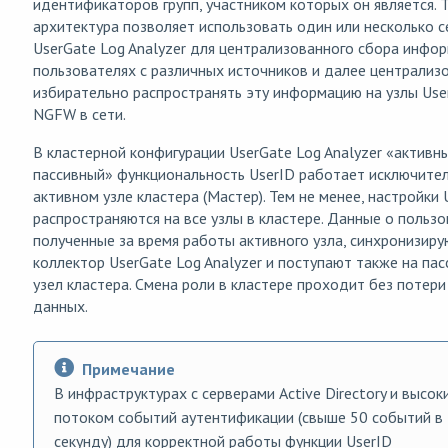
идентификаторов групп, участником которых он является. 
архитектура позволяет использовать один или несколько 
UserGate Log Analyzer для централизованного сбора инфо
пользователях с различных источников и далее централиз
избирательно распространять эту информацию на узлы Use
NGFW в сети.
В кластерной конфигурации UserGate Log Analyzer «активн
пассивный» функциональность UserID работает исключител
активном узле кластера (Мастер). Тем не менее, настройки 
распространяются на все узлы в кластере. Данные о пользо
полученные за время работы активного узла, синхронизиру
коллектор UserGate Log Analyzer и поступают также на па
узел кластера. Смена роли в кластере проходит без потери
данных.
Примечание
В инфраструктурах с серверами Active Directory и высок
потоком событий аутентификации (свыше 50 событий в
секунду) для корректной работы функции UserID