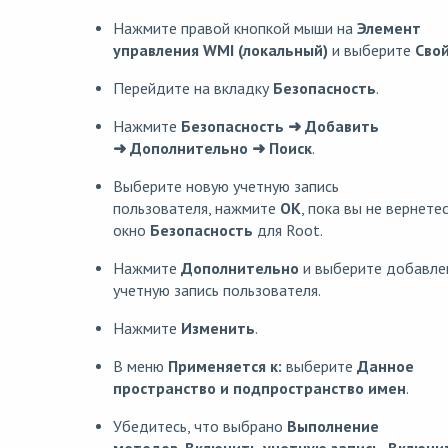
Нажмите правой кнопкой мыши на
Элемент
управления WMI (локальный)
и выберите
Сво
Перейдите на вкладку
Безопасность
.
Нажмите
Безопасность ➜ Добавить
➜ Дополнительно ➜ Поиск
.
Выберите новую учетную запись
пользователя, нажмите
OK
, пока вы не вернетес
окно
Безопасность
для Root.
Нажмите
Дополнительно
и выберите добавле
учетную запись пользователя.
Нажмите
Изменить
.
В меню
Применяется к:
выберите
Данное
пространство и подпространство имен
.
Убедитесь, что выбрано
Выполнение
методов
,
Включить учетную запись
,
Включи