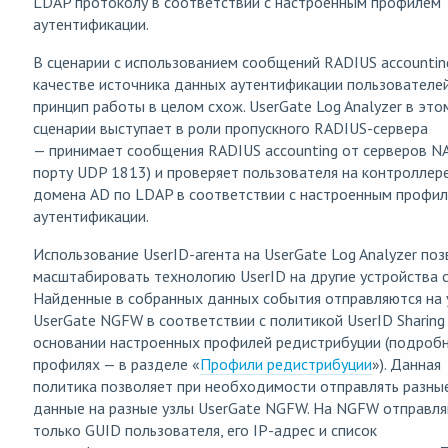
LDAP протоколу в соответствии с настроенным профилем
аутентификации.
В сценарии с использованием сообщений RADIUS accountin
качестве источника данных аутентификации пользователе
принцип работы в целом схож. UserGate Log Analyzer в это
сценарии выступает в роли пропускного RADIUS-сервера
— принимает сообщения RADIUS accounting от серверов NA
порту UDP 1813) и проверяет пользователя на контроллер
домена AD по LDAP в соответствии с настроенным профи
аутентификации.
Использование UserID-агента на UserGate Log Analyzer по
масштабировать технологию UserID на другие устройства с
Найденные в собранных данных события отправляются на 
UserGate NGFW в соответствии с политикой UserID Sharing
основании настроенных профилей редистрибуции (подробн
профилях — в разделе «
Профили редистрибуции
»). Данная
политика позволяет при необходимости отправлять разны
данные на разные узлы UserGate NGFW. На NGFW отправл
только GUID пользователя, его IP-адрес и список