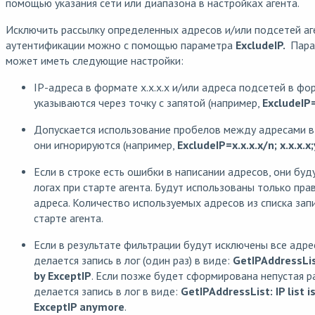
помощью указания сети или диапазона в настройках агента.
Исключить рассылку определенных адресов и/или подсетей а
аутентификации можно с помощью параметра
ExcludeIP.
Пара
может иметь следующие настройки:
IP-адреса в формате x.x.x.x и/или адреса подсетей в форм
указываются через точку с запятой (например,
ExcludeIP=
Допускается использование пробелов между адресами в 
они игнорируются (например,
ExcludeIP=x.x.x.x/n; x.x.x.x;y
Если в строке есть ошибки в написании адресов, они бу
логах при старте агента. Будут использованы только пра
адреса. Количество используемых адресов из списка запи
старте агента.
Если в результате фильтрации будут исключены все адрес
делается запись в лог (один раз) в виде:
GetIPAddressList
by ExceptIP
. Если позже будет сформирована непустая р
делается запись в лог в виде:
GetIPAddressList: IP list i
ExceptIP anymore
.