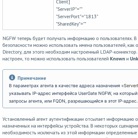
Client]
"ServerIP"=""
"ServerPort"="1813"
"SharedKey"=""
NGFW теперь будет получать информацию о пользователях. В
безопасности можно использовать имена пользователей, как он
Directory, для этого необходим настроенный LDAP-коннектор.
настроен, то можно использовать пользователей
Known
и
Un
Примечание
«
В параметрах агента в качестве адреса назначения
Server
указывать IP-адрес интерфейса UserGate NGFW, на который
запросы агента, или FQDN, разрешающийся в этот IP-адрес.
Установленный агент аутентификации отсылает информацию об
назначенных на интерфейсы устройства. В некоторых сценари
необходимость исключать из этой информации определенные 