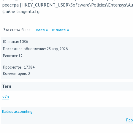
реестра [HKEY_CURRENT_USER\Software\Policies\Entensys\Auth
файле tsagent.cfg.
Эта статья была:
|
Полезна
Не полезна
ID статьи: 1086
Последнее обновление:
28 апр, 2026
Ревизия: 12
Просмотры: 17384
Комментарии: 0
Теги
v7.x
Radius accounting
Про