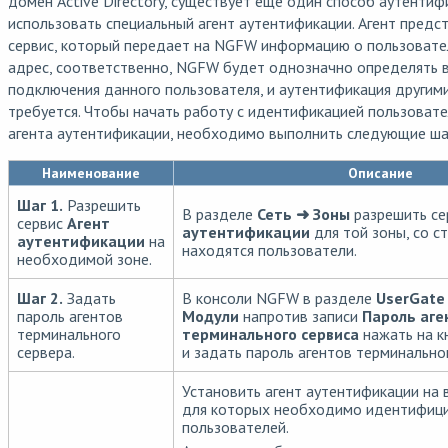
домен Active Directory, существует еще один способ аутентиф
использовать специальный агент аутентификации. Агент предс
сервис, который передает на NGFW информацию о пользователе
адрес, соответственно, NGFW будет однозначно определять 
подключения данного пользователя, и аутентификация другим
требуется. Чтобы начать работу с идентификацией пользоват
агента аутентификации, необходимо выполнить следующие ша
Наименование
Описание
Шаг 1.
Разрешить
В разделе
Сеть ➜ Зоны
разрешить с
сервис
Агент
аутентификации
для той зоны, со с
аутентификации
на
находятся пользователи.
необходимой зоне.
Шаг 2.
Задать
В консоли NGFW в разделе
UserGate
пароль агентов
Модули
напротив записи
Пароль аге
терминального
терминального сервиса
нажать на к
сервера.
и задать пароль агентов терминально
Установить агент аутентификации на 
для которых необходимо идентифиц
пользователей.