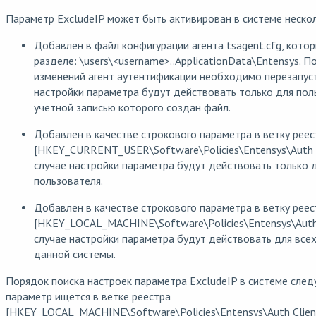
Параметр ExcludeIP может быть активирован в системе неско
Добавлен в файл конфигурации агента tsagent.cfg, кото
разделе: \users\<username>..ApplicationData\Entensys. П
изменений агент аутентификации необходимо перезапуст
настройки параметра будут действовать только для пол
учетной записью которого создан файл.
Добавлен в качестве строкового параметра в ветку рее
[HKEY_CURRENT_USER\Software\Policies\Entensys\Auth C
случае настройки параметра будут действовать только 
пользователя.
Добавлен в качестве строкового параметра в ветку рее
[HKEY_LOCAL_MACHINE\Software\Policies\Entensys\Auth 
случае настройки параметра будут действовать для все
данной системы.
Порядок поиска настроек параметра ExcludeIP в системе след
параметр ищется в ветке реестра
[HKEY_LOCAL_MACHINE\Software\Policies\Entensys\Auth Client