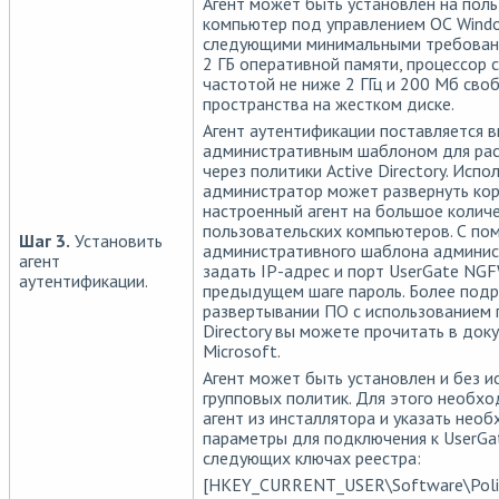
Агент может быть установлен на пол
компьютер под управлением ОС Wind
следующими минимальными требовани
2 ГБ оперативной памяти, процессор 
частотой не ниже 2 ГГц и 200 Мб сво
пространства на жестком диске.
Агент аутентификации поставляется в
административным шаблоном для рас
через политики Active Directory. Испо
администратор может развернуть ко
настроенный агент на большое колич
пользовательских компьютеров. С п
Шаг 3.
Установить
административного шаблона админи
агент
задать IP-адрес и порт UserGate NGF
аутентификации.
предыдущем шаге пароль. Более под
развертывании ПО с использованием 
Directory вы можете прочитать в док
Microsoft.
Агент может быть установлен и без и
групповых политик. Для этого необх
агент из инсталлятора и указать нео
параметры для подключения к UserG
следующих ключах реестра:
[HKEY_CURRENT_USER\Software\Polic