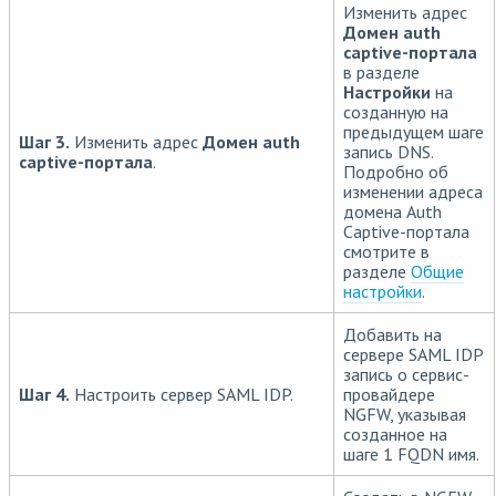
Изменить адрес
Домен auth
captive-портала
в разделе
Настройки
на
созданную на
предыдущем шаге
Шаг 3.
Изменить адрес
Домен auth
запись DNS.
captive-портала
.
Подробно об
изменении адреса
домена Auth
Captive-портала
смотрите в
разделе
Общие
настройки
.
Добавить на
сервере SAML IDP
запись о сервис-
Шаг 4.
Настроить сервер SAML IDP.
провайдере
NGFW, указывая
созданное на
шаге 1 FQDN имя.