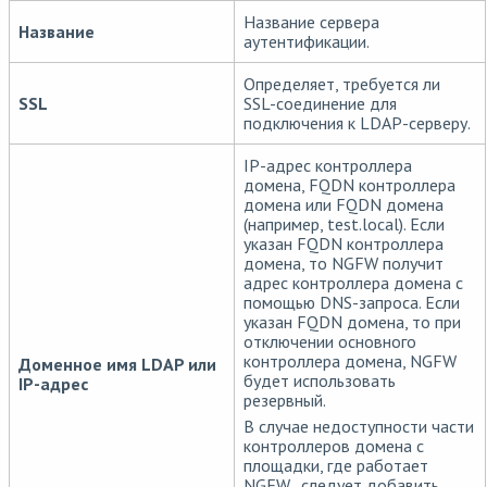
Название сервера
Название
аутентификации.
Определяет, требуется ли
SSL
SSL-соединение для
подключения к LDAP-серверу.
IP-адрес контроллера
домена, FQDN контроллера
домена или FQDN домена
(например, test.local). Если
указан FQDN контроллера
домена, то NGFW получит
адрес контроллера домена с
помощью DNS-запроса. Если
указан FQDN домена, то при
отключении основного
контроллера домена, NGFW
Доменное имя LDAP или
будет использовать
IP-адрес
резервный.
В случае недоступности части
контроллеров домена с
площадки, где работает
NGFW, следует добавить