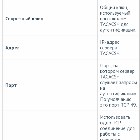
Общий ключ,
используемый
Секретный ключ
протоколом
TACACS+ для
аутентификации.
IP-адрес
Адрес
сервера
TACACS+.
Порт, на
котором сервер
TACACS+
слушает запросы
Порт
на
аутентификацию.
По умолчанию
это порт TCP 49.
Использовать
одно TCP-
соединение для
работы с
сервером