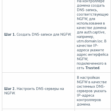
На контроллере
домена создать
DNS-запись,
соответствующую
NGFW, для
использования в
качестве домена
для auth.captive,
Шаг 1.
Создать DNS-записи для NGFW.
например,
utm.domain.loc. В
качестве IP-
адреса укажите
адрес интерфейса
NGFW,
подключенного в
сеть
Trusted
.
В настройках
NGFW в качестве
системных DNS-
Шаг 2.
Настроить DNS-серверы на
серверов указать
NGFW.
IP-адреса
контроллеров
домена.