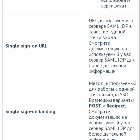
использовать
сертификат.
URL, используемая в
сервере SAML IDP в
качестве единой
точки входа.
Смотрите
Single sign-on URL
документацию на
используемый у вас
сервер SAML IDP для
более детальной
информации.
Метод, используемый
для работы с единой
точкой входа SSO.
Возможны варианты
POST
и
Redirect
.
Single sign-on binding
Смотрите
документацию на
используемый у вас
сервер SAML IDP для
более детальной
информации.