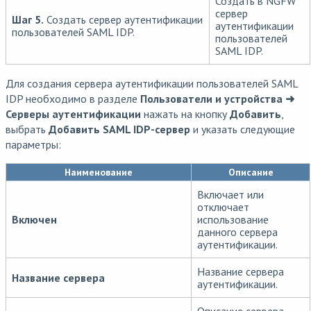
Создать в NGFW
сервер
Шаг 5.
Создать сервер аутентификации
аутентификации
пользователей SAML IDP.
пользователей
SAML IDP.
Для создания сервера аутентификации пользователей SAML
IDP необходимо в разделе
Пользователи и устройства ➜
Серверы аутентификации
нажать на кнопку
Добавить
,
выбрать
Добавить SAML IDP-сервер
и указать следующие
параметры:
Наименование
Описание
Включает или
отключает
Включен
использование
данного сервера
аутентификации.
Название сервера
Название сервера
аутентификации.
Описание сервера