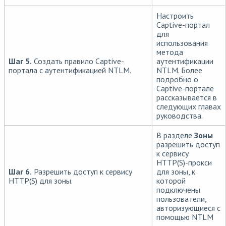
Настроить
Captive-портал
для
использования
метода
Шаг 5.
Создать правило Captive-
аутентификации
портала с аутентификацией NTLM.
NTLM. Более
подробно о
Captive-портале
рассказывается в
следующих главах
руководства.
В разделе
Зоны
разрешить доступ
к сервису
HTTP(S)-прокси
Шаг 6.
Разрешить доступ к сервису
для зоны, к
HTTP(S) для зоны.
которой
подключены
пользователи,
авторизующиеся с
помощью NTLM