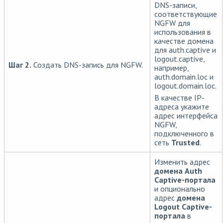
DNS-записи,
соответствующие
NGFW для
использования в
качестве домена
для auth.captive и
logout.captive,
Шаг 2.
Создать DNS-запись для NGFW.
например,
auth.domain.loc и
logout.domain.loc.
В качестве IP-
адреса укажите
адрес интерфейса
NGFW,
подключенного в
сеть
Trusted
.
Изменить адрес
домена Auth
Captive-портала
и опционально
адрес
домена
Logout Captive-
портала
в