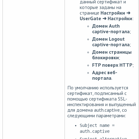
данный сертификат и
которые заданы на
странице
Настройки ➜
UserGate ➜ Настройки
:
Домен Auth
сaptive-портала
;
Домен Logout
сaptive-портала
;
Домен страницы
блокировки
;
FTP поверх HTTP
;
Адрес веб-
портала
.
По умолчанию используется
сертификат, подписанный с
помощью сертификата SSL-
инспектирования и выпущенный
для домена auth.captive, со
следующими параметрами:
Subject name =
auth.captive
Sunject alternative