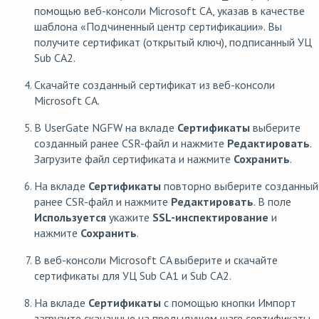
помощью веб-консоли Microsoft CA, указав в качестве
шаблона «Подчиненный центр сертификации». Вы
получите сертификат (открытый ключ), подписанный УЦ
Sub CA2.
Скачайте созданный сертификат из веб-консоли
Microsoft CA.
В UserGate NGFW на вкладе
Сертификаты
выберите
созданный ранее CSR-файл и нажмите
Редактировать
.
Загрузите файл сертификата и нажмите
Сохранить
.
На вкладе
Сертификаты
повторно выберите созданный
ранее CSR-файл и нажмите
Редактировать
. В поле
Используется
укажите
SSL-инспектирование
и
нажмите
Сохранить
.
В веб-консоли Microsoft CA выберите и скачайте
сертификаты для УЦ Sub CA1 и Sub CA2.
На вкладе
Сертификаты
с помощью кнопки Импорт
загрузите скачанные на предыдущем шаге сертификаты