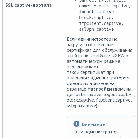
SSL captive-портала
names = auth.captive,
logout.captive,
block.captive,
ftpclient.captive,
sslvpn.captive
Если администратор не
загрузил собственный
сертификат для обслуживания
этой роли, UserGate NGFW в
автоматическом режиме
перевыпускает
такой сертификат при
изменении администратором
одного из доменов на
странице
Настройки
(домены
для auth.captive, logout.captive,
block.captive, ftpclient.captive,
sslvpn.captive).
Внимание!
Если администратор