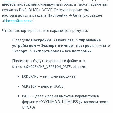
шлюзов, виртуальных маршрутизаторов, а также параметры
сервисов DNS, DHCP и WCCP. Сетевые параметры
настраиваются в разделе
Настройки
➜
Сеть
(см. раздел
«
Настройка сети
»).
Чтобы экспортировать все параметры продукта:
В разделе
Настройки
➜
UserGate
➜
Управление
устройством
➜
Экспорт и импорт настроек
нажмите
Экспорт
➜
Экспортировать все настройки
.
Параметры будут сохранены в файле
utm-
, где:
utmcore@
NODENAME
_
VERSION_DATE
.bin
— имя узла продукта;
NODENAME
— версия UGOS;
VERSION
— дата и время выгрузки параметров в
DATE
формате
YYYYMMDD_HHMMSS
(в часовом поясе
UTC+0).