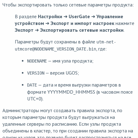
Чтобы экспортировать только сетевые параметры продукта:
В разделе
Настройки
➜
UserGate
➜
Управление
устройством
➜
Экспорт и импорт настроек
нажмите
Экспорт
➜
Экспортировать сетевые настройки
.
Параметры будут сохранены в файле
utm-net-
, где:
utmcore@
NODENAME
_
VERSION_DATE
.bin
— имя узла продукта;
NODENAME
— версия UGOS;
VERSION
— дата и время выгрузки параметров в
DATE
формате
YYYYMMDD_HHMMSS
(в часовом поясе
UTC+0).
Администраторы могут создавать правила экспорта, по
которым параметры продукта будут выгружаться на
удаленные серверы по расписанию. Если узлы продукта
объединены в кластер, то при создании правила экспорта на
одном из узлов это правило будет распространяться на все