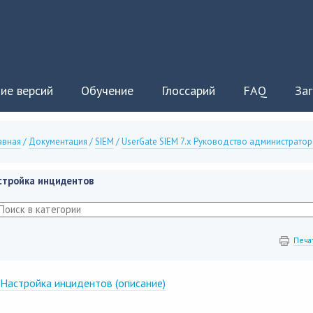
ие версий
Обучение
Глоссарий
FAQ
Заг
авная
/
Документация
/
SIEM
/
UserGate SIEM 7.x Руководство администратор
стройка инцидентов
Печа
Настройка инцидентов (описание)