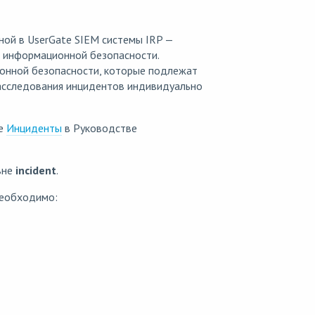
ой в UserGate SIEM системы IRP —
 информационной безопасности.
онной безопасности, которые подлежат
расследования инцидентов индивидуально
ле
Инциденты
в Руководстве
вне
incident
.
необходимо: