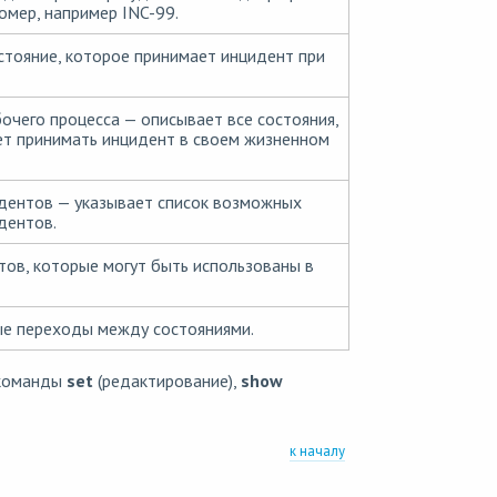
омер, например INC-99.
стояние, которое принимает инцидент при
очего процесса — описывает все состояния,
т принимать инцидент в своем жизненном
дентов — указывает список возможных
дентов.
тов, которые могут быть использованы в
е переходы между состояниями.
 команды
set
(редактирование),
show
к началу