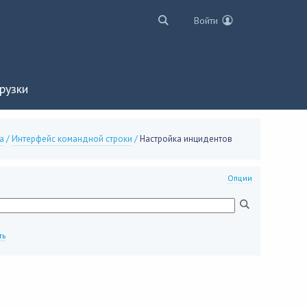
Войти
рузки
а
/
Интерфейс командной строки
/
Настройка инцидентов
Опции
ть