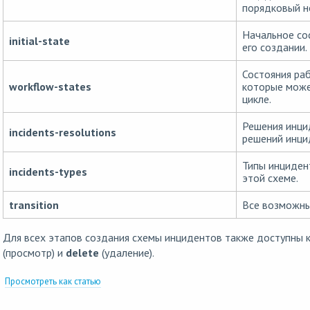
порядковый н
Начальное со
initial-state
его создании.
Состояния раб
workflow-states
которые може
цикле.
Решения инци
incidents-resolutions
решений инци
Типы инциден
incidents-types
этой схеме.
transition
Все возможны
Для всех этапов создания схемы инцидентов также доступны
(просмотр) и
delete
(удаление).
Просмотреть как статью