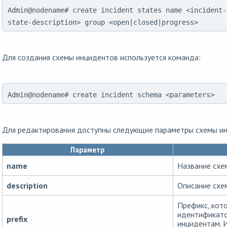
Admin@nodename# create incident states name <incident-
state-description> group <open|closed|progress>
Для создания схемы инцидентов используется команда:
Admin@nodename# create incident schema <parameters>
Для редактирования доступны следующие параметры схемы и
Параметр
name
Название схе
description
Описание схе
Префикс, кот
идентификат
prefix
инцидентам. 