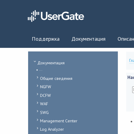
Поддержка
Документация
Описан
Гл
Документация
...
На
Общие сведения
NGFW
DCFW
WAF
SWG
Management Center
Log Analyzer