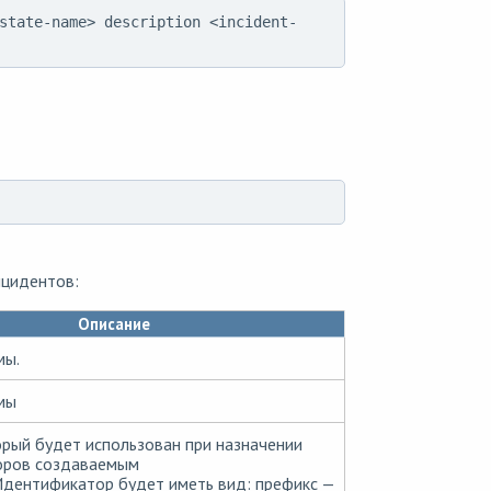
state-name> description <incident-
нцидентов:
Описание
мы.
мы
орый будет использован при назначении
оров создаваемым
Идентификатор будет иметь вид: префикс —