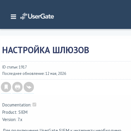
Главная
/
Документация
/
SIEM
/
UserGate SIEM 7.x Руководство администратора
/
Настройка сети
/
Настройка шлюзов
НАСТРОЙКА ШЛЮЗОВ
ID статьи: 1917
Последнее обновление: 12 мая, 2026
Documentation:
Product: SIEM
Version: 7.x
Для подключения UserGate SIEM к интернету необходимо