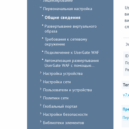
Лицензирование
Us
Первоначальная настройка
ви
Общие сведения
ви
Развертывание виртуального
сл
образа
Требования к сетевому
окружению
Эт
Подключение к UserGate WAF
ID
Автоматизация развертывания
П
UserGate WAF с помощью...
Ре
Настройка устройства
Настройка сети
Тег
Пользователи и устройства
v7.
Политики сети
Глобальный портал
Пре
Настройки безопасности
Пер
Библиотеки элементов