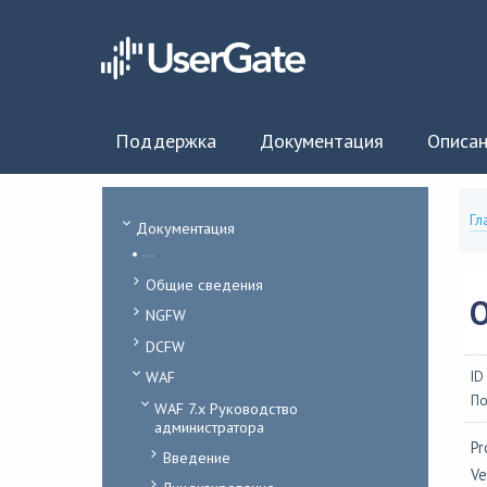
Поддержка
Документация
Описан
Гл
Документация
...
Общие сведения
NGFW
DCFW
WAF
ID
По
WAF 7.x Руководство
администратора
Pr
Введение
Ve