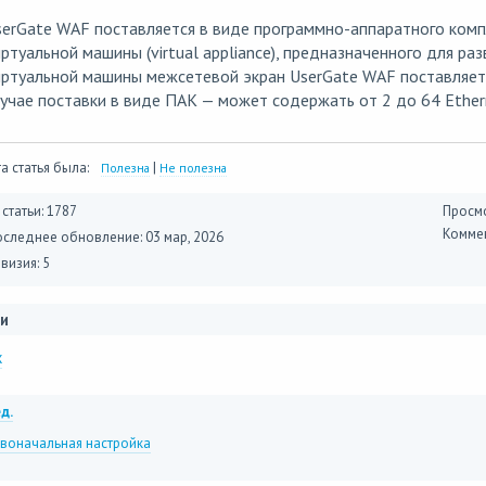
erGate WAF поставляется в виде программно-аппаратного комп
ртуальной машины (virtual appliance), предназначенного для ра
ртуальной машины межсетевой экран UserGate WAF поставляетс
учае поставки в виде ПАК — может содержать от 2 до 64 Ether
а статья была:
|
Полезна
Не полезна
 статьи: 1787
Просмо
Коммен
оследнее обновление:
03 мар, 2026
визия: 5
и
x
д.
воначальная настройка