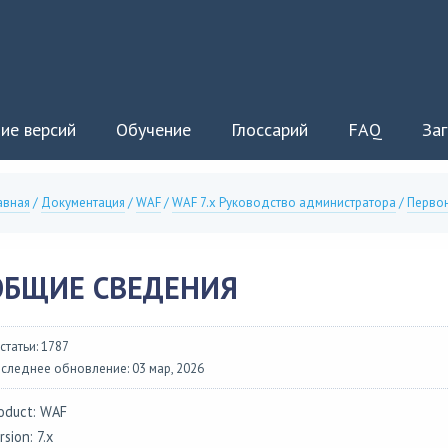
ие версий
Обучение
Глоссарий
FAQ
Заг
авная
/
Документация
/
WAF
/
WAF 7.x Руководство администратора
/
Первон
ОБЩИЕ СВЕДЕНИЯ
 статьи: 1787
следнее обновление: 03 мар, 2026
oduct: WAF
rsion: 7.x