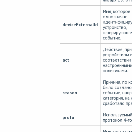
Имя, которое
однозначно
идентифицир
deviceExternalId
устройство,
генерирующее
событие.
Действие, пр
устройством 
act
соответствии
настроенным
политиками.
Причина, по 
было создано
reason
событие, напр
категория, на
сработало пр
Используемы
proto
протокол 4-го
Имя хоста наз