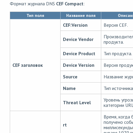
Формат журнала DNS
CEF Compact
:
Тип поля
Название поля
Описан
CEF:Version
Версия CEF.
Производите
Device Vendor
продукта.
Device Product
Тип продукта.
CEF заголовок
Device Version
Версия продук
Source
Название жур
Name
Тип источника
Уровень угроз
Threat Level
категории URL
Время, когда 
получено соб
rt
миллисекунды
января 1970 г