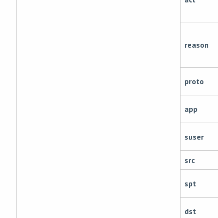
reason
proto
app
suser
src
spt
dst