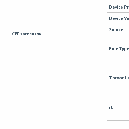
Device P
Device Ve
Source
CEF заголовок
Rule Typ
Threat L
rt