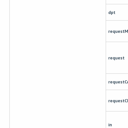
dpt
request
request
requestC
requestCl
in