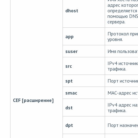
адрес которо
dhost
определяется
помощью DN
сервера.
Протокол при
app
уровня.
suser
Имя пользова
IPv4 источни
src
трафика.
spt
Порт источник
smac
MAC-адрес ис
CEF [расширение]
IPv4 адрес на
dst
трафика.
dpt
Порт назначен