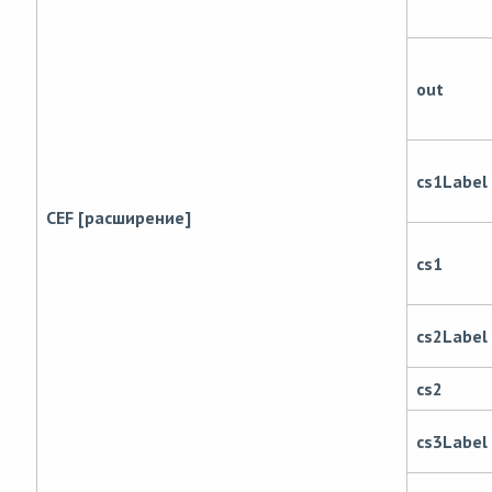
out
cs1Label
CEF [расширение]
cs1
cs2Label
cs2
cs3Label