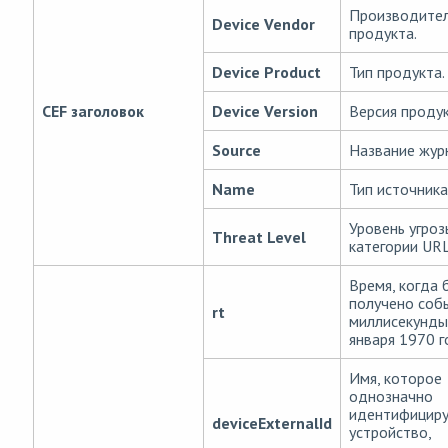
Производите
Device Vendor
продукта.
Device Product
Тип продукта.
CEF заголовок
Device Version
Версия продук
Source
Название жур
Name
Тип источника
Уровень угроз
Threat Level
категории URL
Время, когда 
получено соб
rt
миллисекунды
января 1970 г
Имя, которое
однозначно
идентифицир
deviceExternalId
устройство,