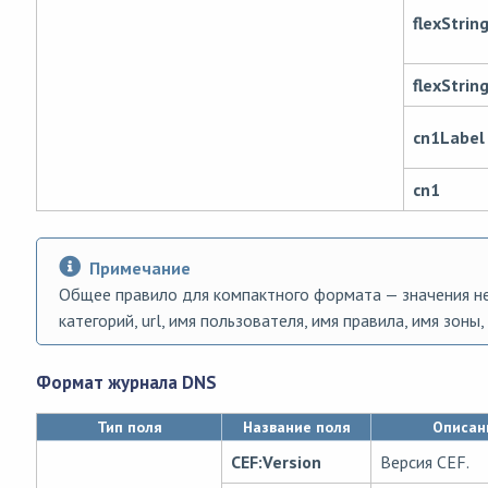
flexStrin
flexStrin
cn1Label
cn1
Примечание
Общее правило для компактного формата — значения не
категорий, url, имя пользователя, имя правила, имя зоны, 
Формат журнала DNS
Тип поля
Название поля
Описан
CEF:Version
Версия CEF.