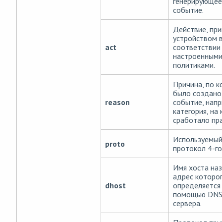
генерирующее
событие.
Действие, пр
устройством 
act
соответствии
настроенным
политиками.
Причина, по 
было создано
reason
событие, напр
категория, на
сработало пр
Используемы
proto
протокол 4-го
Имя хоста наз
адрес которо
dhost
определяется
помощью DN
сервера.