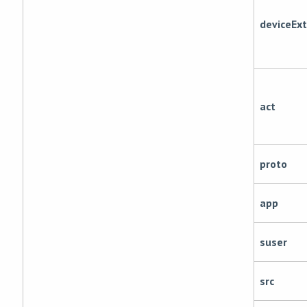
deviceExt
act
proto
app
suser
src