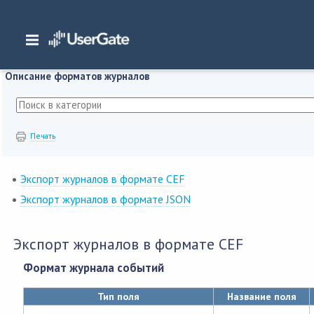
Главная
/
Документация
/
SIEM
/
UserGate SIEM 7.x Руководство администра
Описание форматов журналов
Печать
Экспорт журналов в формате CEF
Экспорт журналов в формате JSON
Экспорт журналов в формате CEF
Формат журнала событий
Тип поля
Название поля