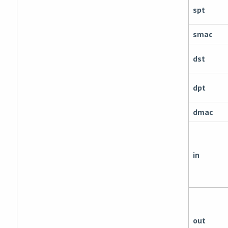
spt
smac
dst
dpt
dmac
in
out