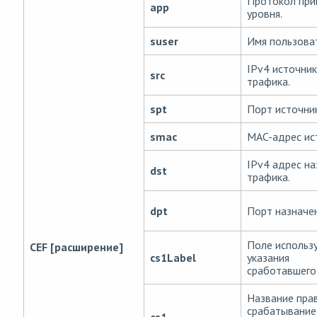
Протокол при
app
уровня.
suser
Имя пользова
IPv4 источни
src
трафика.
spt
Порт источник
smac
MAC-адрес ис
IPv4 адрес на
dst
трафика.
dpt
Порт назначен
Поле использ
CEF [расширение]
cs1Label
указания
сработавшего
Название прав
срабатывание
cs1