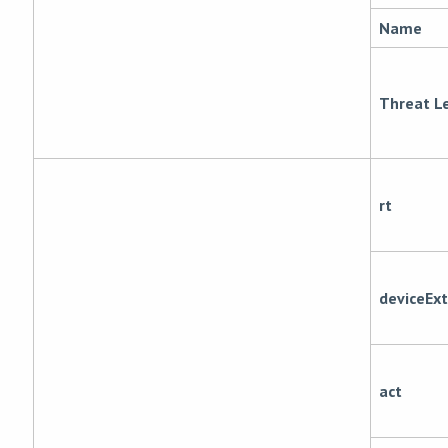
Name
Threat L
rt
deviceExt
act