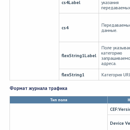
cs4Label
указания
передаваемых
Передаваемы
cs4
данные.
Поле указыва
категорию
flexString1Label
запрашиваемо
адреса.
flexString1
Категория UR
Формат журнала трафика
Тип поля
Н
CEF:Versi
Device V