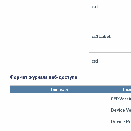
cat
cs1Label
cs1
Формат журнала веб-доступа
Тип поля
Наз
CEF:Versi
Device V
Device P