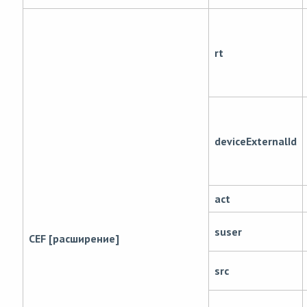
rt
deviceExternalId
act
suser
CEF [расширение]
src