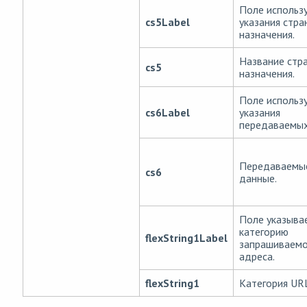
Поле использ
cs5Label
указания стра
назначения.
Название стр
cs5
назначения.
Поле использ
cs6Label
указания
передаваемых
Передаваемы
cs6
данные.
Поле указыва
категорию
flexString1Label
запрашиваемо
адреса.
flexString1
Категория UR