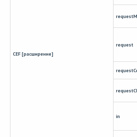
request
request
CEF [расширение]
requestC
requestCl
in