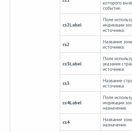
которого выз
событие.
Поле использ
cs2Label
индикации зо
источника.
Название зон
cs2
источника.
Поле использ
cs3Label
указания стра
источника.
Название стр
cs3
источника.
Поле использ
cs4Label
индикации зо
назначения.
Название зон
cs4
назначения.