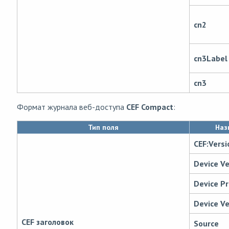
cn2
cn3Label
cn3
Формат
журнала веб-доступа
CEF Compact
:
Тип поля
Наз
CEF:Versi
Device V
Device P
Device Ve
CEF заголовок
Source