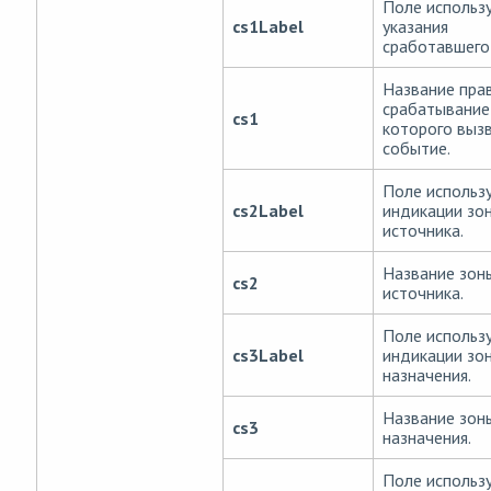
Поле использ
cs1Label
указания
сработавшего
Название прав
срабатывание
cs1
которого выз
событие.
Поле использ
cs2Label
индикации зо
источника.
Название зон
cs2
источника.
Поле использ
cs3Label
индикации зо
назначения.
Название зон
cs3
назначения.
Поле использ