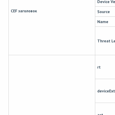
Device Ve
CEF заголовок
Source
Name
Threat L
rt
deviceExt
act