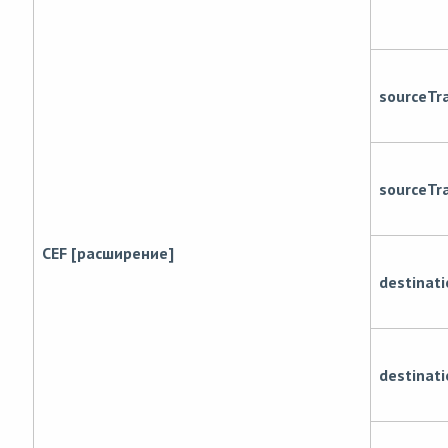
sourceTr
sourceTr
CEF [расширение]
destinat
destinat