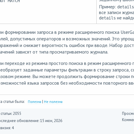
NOT MATCH
Пример:
details
все записи журн
не найд
details
и формировании запроса в режиме расширенного поиска UserG
олей, допустимых операторов и возможных значений. Это упро
ражений и снижает вероятность ошибок при вводе. Набор дост
ачений зависят от типа просматриваемого журнала.
и переходе из режима простого поиска в режим расширенного 
еобразует заданные параметры фильтрации в строку запроса, 
азовом режиме. Вы можете продолжить формирование строки п
озможностей языка запросов без необходимости повторного вв
а статья была:
|
Полезна
Не полезна
 статьи: 2055
Просмо
Коммен
оследнее обновление:
15 июн, 2026
визия: 4