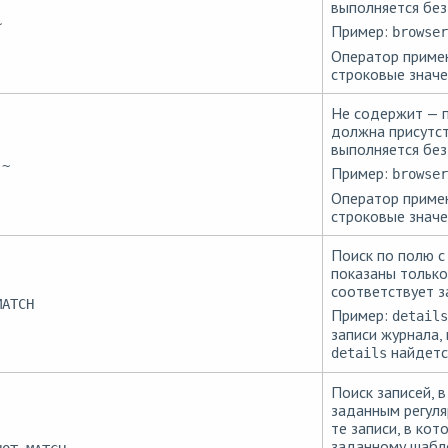
выполняется без 
~
Пример:
browser
Оператор примен
строковые значе
Не содержит — п
должна присутст
выполняется без 
!~
Пример:
browser
Оператор примен
строковые значе
Поиск по полю с
показаны только
соответствует з
MATCH
Пример:
details
записи журнала,
найдетс
details
Поиск записей, 
заданным регуля
те записи, в кот
заданному шабл