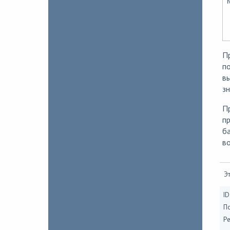
Пр
п
вы
зн
Пр
пр
б
в
Эт
ID
П
Ре