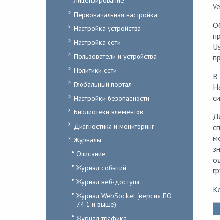
Лицензирование
Ve
Первоначальная настройка
Об
Настройка устройства
пр
Настройка сети
Us
Пользователи и устройства
пр
Политики сети
В 
Глобальный портал
На
си
Настройки безопасности
Библиотеки элементов
Д
Диагностика и мониторинг
сп
мо
Журналы
зн
Описание
од
Журнал событий
гр
Журнал веб-доступа
К
Журнал WebSocket (версия ПО
7.4.1 и выше)
Журнал трафика