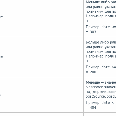
Меньше либо ра
или равно указа
применим для п
Например, поля д
<=
п.
Пример:
date <=
= 303
Больше либо рав
или равно указа
применим для п
Например, поля д
>=
п.
Пример:
date >=
= 200
Меньше — значен
в запросе значе
поддерживающих 
<
portSource, portD
Пример:
date < 
= 404