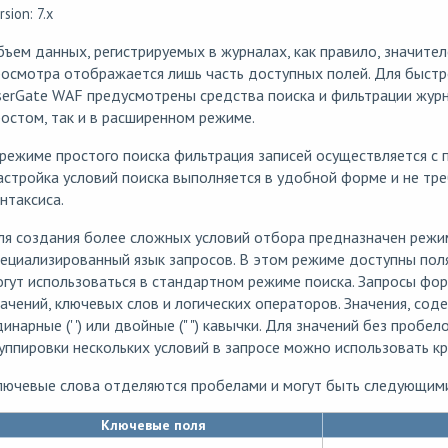
rsion: 7.x
ъем данных, регистрируемых в журналах, как правило, значите
осмотра отображается лишь часть доступных полей. Для быст
erGate WAF предусмотрены средства поиска и фильтрации журн
остом, так и в расширенном режиме.
режиме простого поиска фильтрация записей осуществляется с
стройка условий поиска выполняется в удобной форме и не тре
нтаксиса.
ля создания более сложных условий отбора предназначен режи
ециализированный язык запросов. В этом режиме доступны пол
гут использоваться в стандартном режиме поиска. Запросы фор
ачений, ключевых слов и логических операторов. Значения, со
инарные (' ') или двойные (" ") кавычки. Для значений без пробе
уппировки нескольких условий в запросе можно использовать кр
лючевые слова отделяются пробелами и могут быть следующим
Ключевые поля