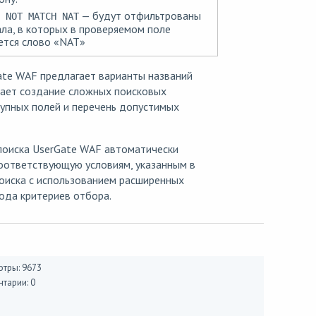
— будут отфильтрованы
 NOT MATCH NAT
ала, в которых в проверяемом поле
ется слово «NAT»
ate WAF предлагает варианты названий
щает создание сложных поисковых
упных полей и перечень допустимых
поиска UserGate WAF автоматически
соответствующую условиям, указанным в
оиска с использованием расширенных
ода критериев отбора.
тры: 9673
тарии: 0