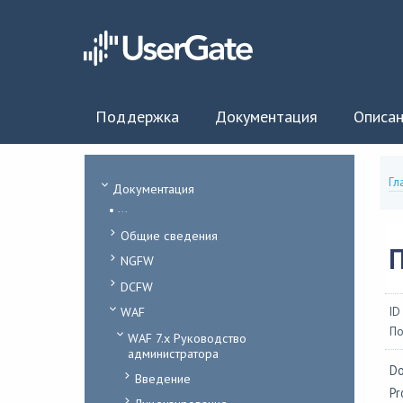
Поддержка
Документация
Описан
Гл
Документация
...
Общие сведения
NGFW
DCFW
WAF
ID
По
WAF 7.x Руководство
администратора
Do
Введение
Pr