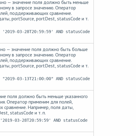
вно — значение поля должно быть меньше
нному в запросе значению. Оператор
олей, поддерживающих сравнение.
аты, portSource, portDest, statusCode и т.
 '2019-03-28T20:59:59' AND statusCode
но — значение поля должно быть больше
нному в запросе значению. Оператор
олей, поддерживающих сравнение.
аты, portSource, portDest, statusCode и т.
 "2019-03-13T21:00:00" AND statusCode
ие поля должно быть меньше указанного
ния. Оператор применим для полей,
сравнение. Например, поля даты,
est, statusCode и т. п.
'2019-03-28T20:59:59' AND statusCode