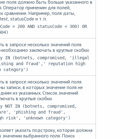
ие поля должно быть больше указанного в
я. Оператор применим для полей,
сравнение. Например, поля даты,
est, statusCode и т. п.
Code > 200 AND statusCode < 300) OR
404)
ь в запросе несколько значений поля.
 необходимо заключать в круглые скобки.
y IN (botnets, compromised, 'illegal
ishing and fraud',' reputation high
n category')
ь в запросе несколько значений поля.
ы записи, в которых значение поля не
одним из указанных. Список значений
ючать в круглые скобки.
y NOT IN (botnets, compromised,
are', 'phishing and fraud',
gh risk', 'unknown category')
оляет указать подстроку, которая должна
в значении выбранного поля. Поиск