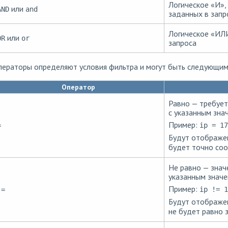
Логическое «И»,
или
AND
and
заданных в запр
Логическое «ИЛИ
или
OR
or
запроса
ператоры определяют условия фильтра и могут быть следующим
Оператор
Равно — требует
с указанным зна
Пример:
ip = 17
=
Будут отображен
будет точно со
Не равно — знач
указанным значе
Пример:
ip != 1
!=
Будут отображен
не будет равно