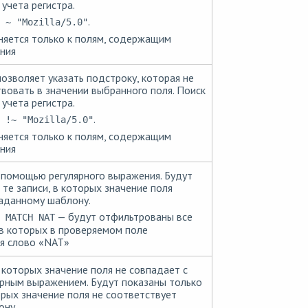
учета регистра.
.
 ~ "Mozilla/5.0"
яется только к полям, содержащим
ния
озволяет указать подстроку, которая не
вовать в значении выбранного поля. Поиск
учета регистра.
.
 !~ "Mozilla/5.0"
яется только к полям, содержащим
ния
 помощью регулярного выражения. Будут
 те записи, в которых значение поля
аданному шаблону.
— будут отфильтрованы все
 MATCH NAT
 в которых в проверяемом поле
я слово «NAT»
в которых значение поля не совпадает с
рным выражением. Будут показаны только
орых значение поля не соответствует
ону.