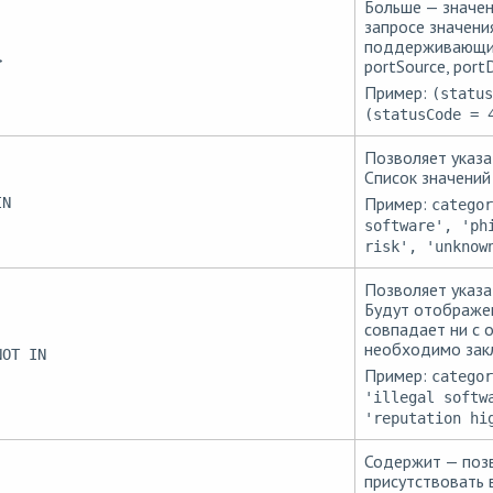
Больше — значен
запросе значени
поддерживающих 
>
portSource, portD
Пример:
(status
(statusCode = 
Позволяет указат
Список значений
Пример:
IN
categor
software', 'ph
risk', 'unknow
Позволяет указат
Будут отображен
совпадает ни с 
необходимо закл
NOT IN
Пример:
categor
'illegal softw
'reputation hi
Содержит — позв
присутствовать 