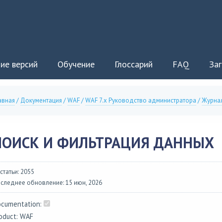
ие версий
Обучение
Глоссарий
FAQ
Заг
авная
/
Документация
/
WAF
/
WAF 7.x Руководство администратора
/
Журна
ПОИСК И ФИЛЬТРАЦИЯ ДАННЫХ
 статьи: 2055
следнее обновление: 15 июн, 2026
cumentation:
oduct: WAF