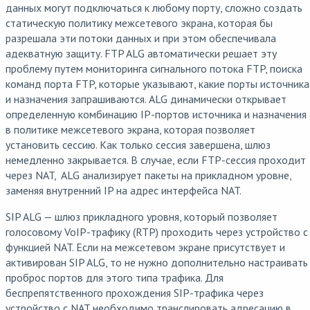
данных могут подключаться к любому порту, сложно создать
статическую политику межсетевого экрана, которая бы
разрешала эти потоки данных и при этом обеспечивала
адекватную защиту. FTP ALG автоматически решает эту
проблему путем мониторинга сигнального потока FTP, поиска
команд порта FTP, которые указывают, какие порты источника
и назначения запрашиваются. ALG динамически открывает
определенную комбинацию IP-портов источника и назначения
в политике межсетевого экрана, которая позволяет
установить сессию. Как только сессия завершена, шлюз
немедленно закрывается. В случае, если FTP-сессия проходит
через NAT, ALG анализирует пакеты на прикладном уровне,
заменяя внутренний IP на адрес интерфейса NAT.
SIP ALG — шлюз прикладного уровня, который позволяет
голосовому VoIP-трафику (RTP) проходить через устройство с
функцией NAT. Если на межсетевом экране присутствует и
активирован SIP ALG, то не нужно дополнительно настраивать
проброс портов для этого типа трафика. Для
беспрепятственного прохождения SIP-трафика через
устройство с NAT необходимо транслировать адресацию в