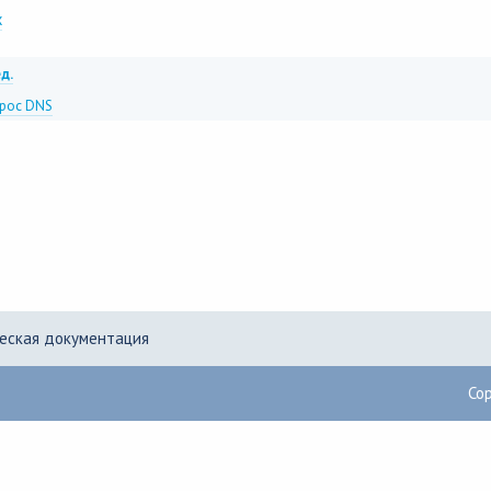
x
д.
рос DNS
еская документация
Co