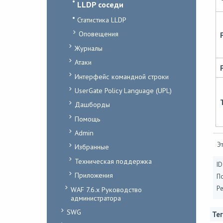
LLDP соседи
Статистика LLDP
Оповещения
Журналы
Атаки
Интерфейс командной строки
UserGate Policy Language (UPL)
Дашборды
Помощь
Admin
Эт
Избранные
Техническая поддержка
ID
Приложения
П
Ре
WAF 7.6.x Руководство
администратора
SWG
Тег