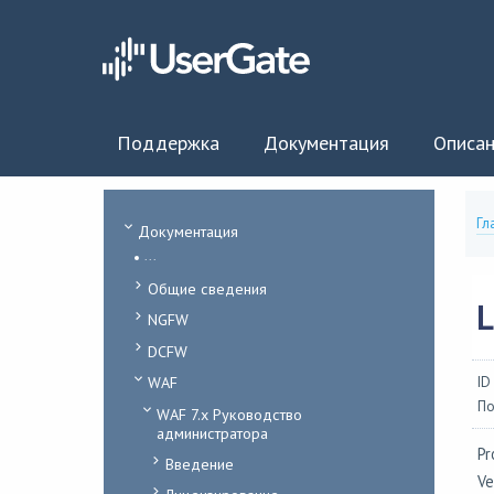
Поддержка
Документация
Описан
Гл
Документация
...
Общие сведения
NGFW
DCFW
WAF
ID
По
WAF 7.x Руководство
администратора
Pr
Введение
Ve