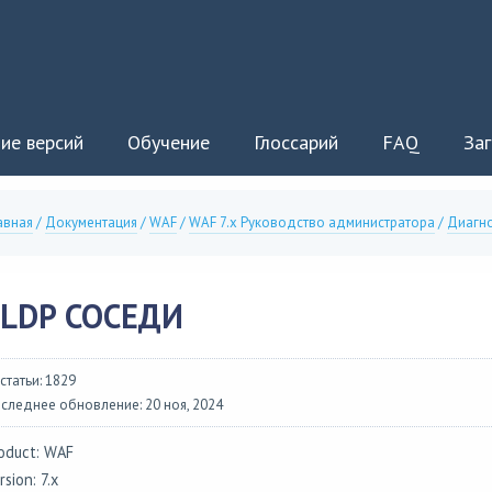
ие версий
Обучение
Глоссарий
FAQ
Заг
авная
/
Документация
/
WAF
/
WAF 7.x Руководство администратора
/
Диагно
LLDP СОСЕДИ
 статьи: 1829
следнее обновление: 20 ноя, 2024
oduct: WAF
rsion: 7.x