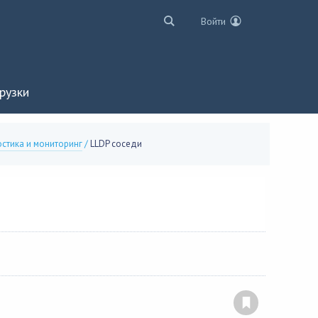
Войти
рузки
стика и мониторинг
/
LLDP соседи