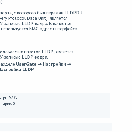
).
порта, с которого был передан LLDPDU
very Protocol Data Unit); является
V-записью LLDP-кадра. В качестве
используется MAC-адрес интерфейса.
едаваемых пакетов LLDP; является
V-записью LLDP-кадра.
разделе
UserGate ➜ Настройки ➜
Настройка LLDP
.
тры: 9731
тарии: 0