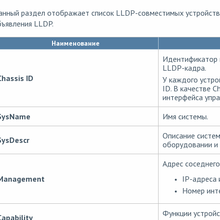
анный раздел отображает список LLDP-совместимых устройств
ъявления LLDP.
Наименование
Идентификатор ш
LLDP-кадра.
Chassis ID
У каждого устро
ID. В качестве C
интерфейса упра
SysName
Имя системы.
Описание систе
SysDescr
оборудовании и 
Адрес соседнего
IP-адреса 
Management
Номер инте
Функции устройс
Capability