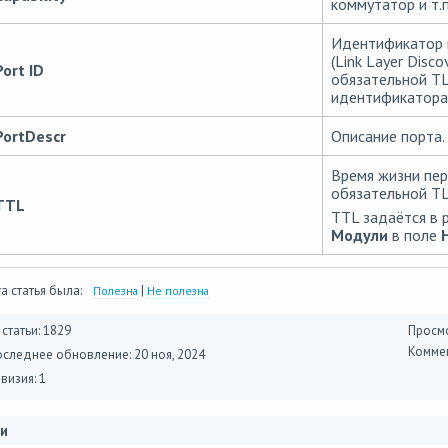
коммутатор и т.п.
Идентификатор 
(Link Layer Disco
Port ID
обязательной TL
идентификатора 
PortDescr
Описание порта.
Время жизни пер
обязательной TL
TTL
TTL задаётся в 
Модули
в поле
а статья была:
|
Полезна
Не полезна
 статьи: 1829
Просмо
Коммен
оследнее обновление:
20 ноя, 2024
визия: 1
и