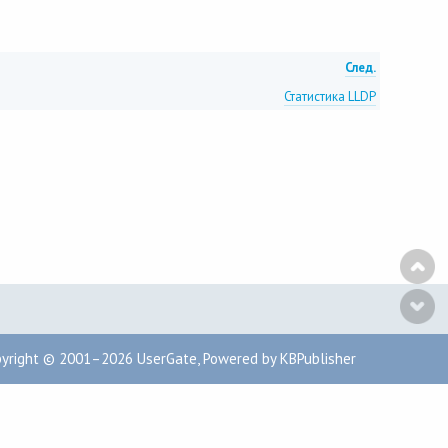
След.
Статистика LLDP
pyright © 2001–2026
UserGate
,
Powered by KBPublisher