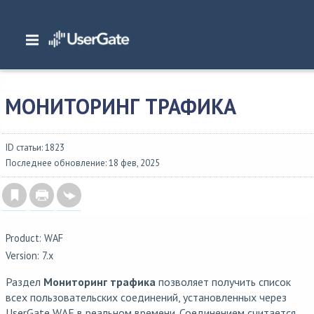
Главная
/
Документация
/
WAF
/
WAF 7.x Руководство администратора
/
Диагностика и мониторинг
/
Мониторинг трафика
МОНИТОРИНГ ТРАФИКА
ID статьи: 1823
Последнее обновление: 18 фев, 2025
Product: WAF
Version: 7.x
Раздел
Мониторинг трафика
позволяет получить список
всех пользовательских соединений, установленных через
UserGate WAF в реальном времени. Соединением считается