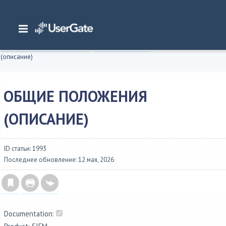
Главная
/
Документация
/
SIEM
/
UserGate SIEM 7.x Руководство администратора
/
Интерфейс командной строки
/
Общие положения
/
Общие положения
(описание)
ОБЩИЕ ПОЛОЖЕНИЯ
(ОПИСАНИЕ)
ID статьи: 1993
Последнее обновление: 12 мая, 2026
Documentation: