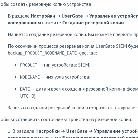
обы создать резервную копию устройства:
В разделе
Настройки
➜
UserGate
➜
Управление устройс
копированием
нажмите
Создание резервной копии
.
Начнется создание резервной копии. Вы можете прервать п
По окончании процесса резервная копия UserGate SIEM буд
, где:
backup_PRODUCT_NODENAME_DATE.gpg
— тип устройства: SIEM;
PRODUCT
— имя узла устройства;
NODENAME
— дата и время создания резервной копии в фо
DATE
UTC+0).
Запись о создании резервной копии отобразится в журнале 
обы восстановить состояние устройства из резервной копии:
1. В разделе
Настройки
➜
UserGate
➜
Управление устро
копированием
нажмите
Восстановление резервной копи