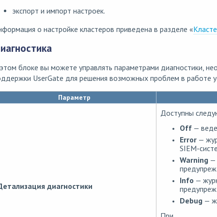
экспорт и импорт настроек.
формация о настройке кластеров приведена в разделе «
Класте
иагностика
 этом блоке вы можете управлять параметрами диагностики, н
оддержки UserGate для решения возможных проблем в работе у
Параметр
Доступны следу
Off
— веде
Error
— жур
SIEM-сист
Warning
— 
предупреж
Info
— журн
Детализация диагностики
предупреж
Debug
— ж
При