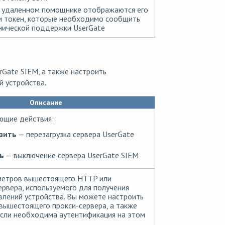
 удаленном помощнике отображаются его
и токен, которые необходимо сообщить
нической поддержки UserGate
rGate SIEM, а также настроить
й устройства.
Описание
ющие действия:
зить
— перезагрузка сервера UserGate
ь
— выключение сервера UserGate SIEM
метров вышестоящего HTTP или
рвера, используемого для получения
влений устройства. Вы можете настроить
 вышестоящего прокси-сервера, а также
 если необходима аутентификация на этом