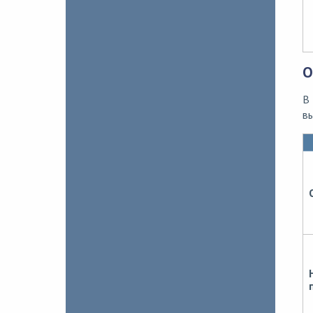
О
В 
вы