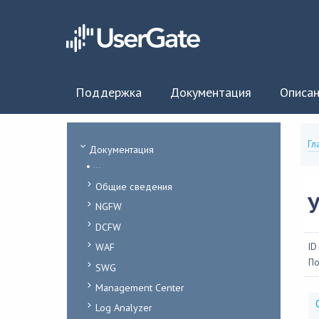
Поддержка
Документация
Описан
Гл
Документация
...
Общие сведения
NGFW
DCFW
WAF
ID
По
SWG
Management Center
Log Analyzer