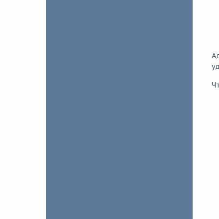
Ад
уд
Чт