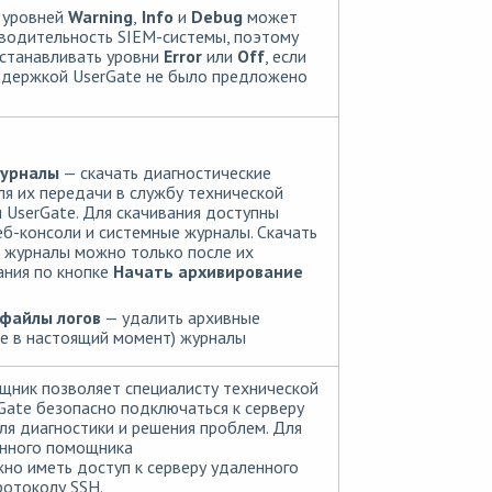
 уровней
Warning
,
Info
и
Debug
может
водительность SIEM-системы, поэтому
станавливать уровни
Error
или
Off
, если
ддержкой UserGate не было предложено
журналы
— скачать диагностические
я их передачи в службу технической
UserGate. Для скачивания доступны
б-консоли и системные журналы. Скачать
 журналы можно только после их
ания по кнопке
Начать архивирование
файлы логов
— удалить архивные
е в настоящий момент) журналы
ник позволяет специалисту технической
ate безопасно подключаться к серверу
ля диагностики и решения проблем. Для
енного помощника
но иметь доступ к серверу удаленного
отоколу SSH.