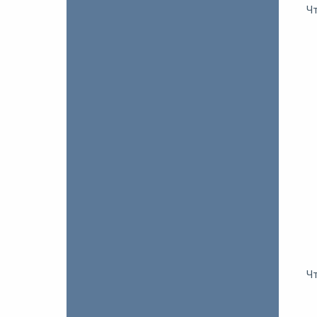
Чт
Чт