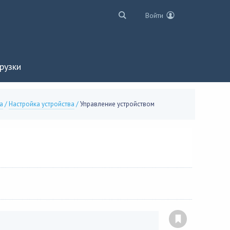
Войти
рузки
а
/
Настройка устройства
/
Управление устройством