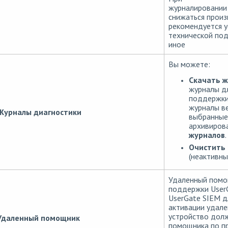
журналировании
снижаться произ
рекомендуется у
технической по
иное
Вы можете:
Скачать 
журналы дл
поддержки 
журналы ве
Журналы диагностики
выбранные
архивиров
журналов
.
Очистить 
(неактивны
Удаленный помощ
поддержки UserG
UserGate SIEM д
активации удал
устройство долж
Удаленный помощник
помощника по пр