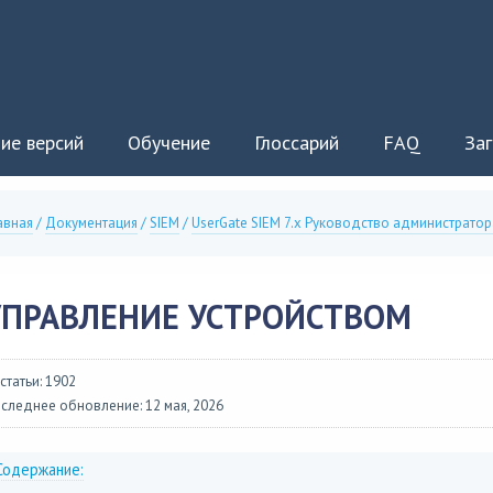
ие версий
Обучение
Глоссарий
FAQ
Заг
авная
/
Документация
/
SIEM
/
UserGate SIEM 7.x Руководство администратор
УПРАВЛЕНИЕ УСТРОЙСТВОМ
 статьи: 1902
следнее обновление: 12 мая, 2026
Содержание: