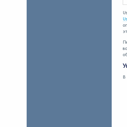
Us
U
оп
эт
Пе
во
о
У
В 