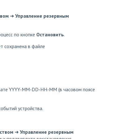
твом
➜
Управление резервным
роцесс по кнопке
Остановить
.
ет сохранена в файле
рмате YYYY-MM-DD-HH-MM (в часовом поясе
событий устройства.
йством
➜
Управление резервным
и
и подтвердите восстановление.