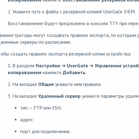
2. Укажите путь к файлу с резервной копией UserGate SIEM.
Восстановление будет предложено в консоли TTY при перез
министраторы могут создавать правила экспорта, по которым 
аленные серверы по расписанию.
обы создать правило экспорта резервной копии устройства:
1. В разделе
Настройки
➜
UserGate
➜
Управление устро
копированием
нажмите
Добавить
.
2. На вкладке
Общие
укажите имя правила.
3. На вкладке
Удаленный сервер
укажите параметры удален
тип — FTP или SSH;
адрес;
порт для подключения;