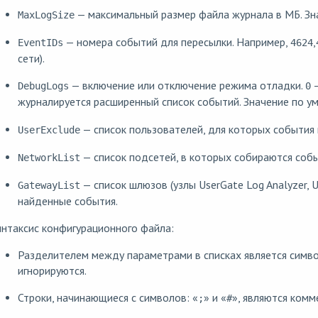
— максимальный размер файла журнала в МБ. Зн
MaxLogSize
— номера событий для пересылки. Например,
,
EventIDs
4624
сети).
— включение или отключение режима отладки.
—
DebugLogs
0
журналируется расширенный список событий. Значение по у
— список пользователей, для которых события 
UserExclude
— список подсетей, в которых собираются собы
NetworkList
— список шлюзов (узлы UserGate Log Analyzer,
GatewayList
найденные события.
нтаксис конфигурационного файла:
Разделителем между параметрами в списках является симво
игнорируются.
Строки, начинающиеся с символов: «
» и «
», являются комм
;
#