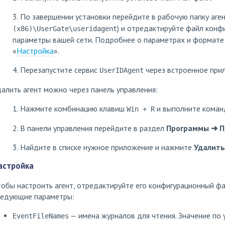
3. По завершении установки перейдите в рабочую папку аге
) и отредактируйте файл конф
(x86)\UserGate\useridagent
параметры вашей сети. Подробнее о параметрах и формате
«
Настройка
».
4. Перезапустите сервис
через встроенное пр
UserIDAgent
алить агент можно через панель управления:
1. Нажмите комбинацию клавиш
и выполните кома
Win + R
2. В панели управления перейдите в раздел
Программы ➜ П
3. Найдите в списке нужное приложение и нажмите
Удалить
астройка
обы настроить агент, отредактируйте его конфигурационный ф
ледующие параметры:
— имена журналов для чтения. Значение по
EventFileNames