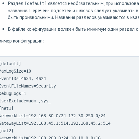
Раздел
является необязательным, при использов
[default]
название. Перечень подсетей и шлюзов следует указывать в
быть произвольными. Названия разделов указываются в ква
В файле конфигурации должен быть минимум один раздел с
ример конфигурации:
[default]

MaxLogSize=10

EventIDs=4634, 4624

EventFileNames=Security

DebugLogs=1

UserExclude=adm_,sys_

[net1]

NetworkList=192.168.30.0/24,172.30.250.0/24

GatewayList=192.168.45.1:514,192.168.45.2:514

[net2]

NetworkList=192.168.200.0/24,10.10.0.0/16
