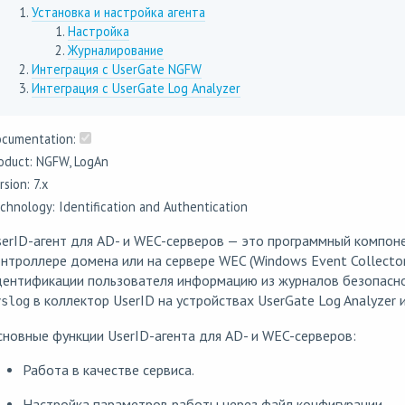
Установка и настройка агента
Настройка
Журналирование
Интеграция с UserGate NGFW
Интеграция с UserGate Log Analyzer
cumentation:
oduct: NGFW, LogAn
rsion: 7.x
chnology: Identification and Authentication
erID-агент для AD- и WEC-серверов — это программный компоне
нтроллере домена или на сервере WEC (Windows Event Collecto
дентификации пользователя информацию из журналов безопасно
в коллектор UserID на устройствах UserGate Log Anаlyzer 
yslog
новные функции UserID-агента для AD- и WEC-серверов:
Работа в качестве сервиса.
Настройка параметров работы через файл конфигурации.