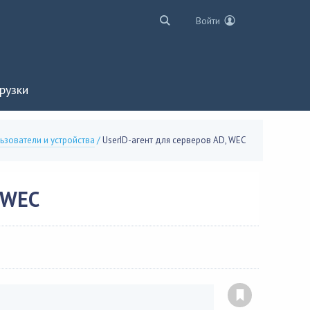
Войти
рузки
ьзователи и устройства
/
UserID-агент для серверов AD, WEC
 WEC