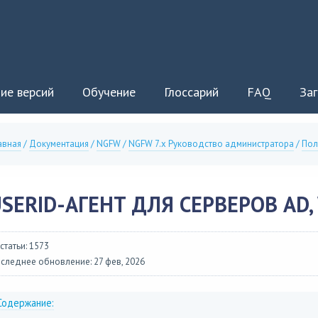
ие версий
Обучение
Глоссарий
FAQ
Заг
авная
/
Документация
/
NGFW
/
NGFW 7.x Руководство администратора
/
Пол
SERID-АГЕНТ ДЛЯ СЕРВЕРОВ AD,
 статьи: 1573
следнее обновление: 27 фев, 2026
Содержание: