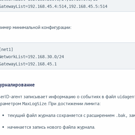
GatewayList=192.168.45.4:514,192.168.45.5:514
ример минимальной конфигурации:
[net1]

NetworkList=192.168.30.0/24

GatewayList=192.168.45.1
урналирование
serID-агент записывает информацию о событиях в файл
uidagen
араметром
. При достижении лимита:
MaxLogSize
текущий файл журнала сохраняется с расширением
зам
.bak,
начинается запись нового файла журнала.