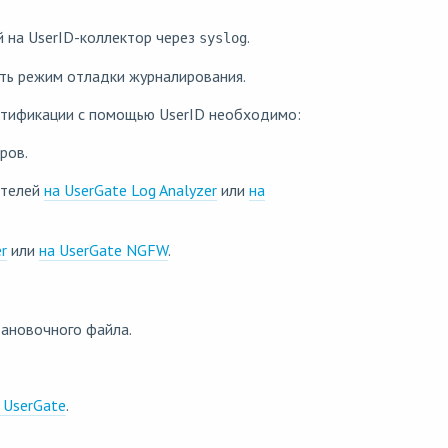
 на UserID-коллектор через
.
syslog
ть режим отладки журналирования.
ентификации с помощью UserID необходимо:
ров.
ателей
на UserGate Log Analyzer
или
на
r
или
на UserGate NGFW
.
тановочного файла.
 UserGate
.