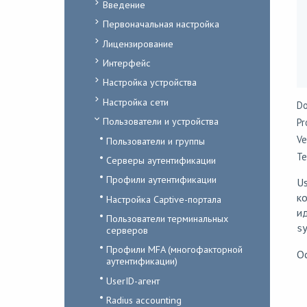
Введение
Первоначальная настройка
Лицензирование
Интерфейс
Настройка устройства
Настройка сети
Do
Пользователи и устройства
Pr
Ve
Пользователи и группы
Te
Серверы аутентификации
Профили аутентификации
Us
ко
Настройка Captive-портала
и
Пользователи терминальных
s
серверов
Профили MFA (многофакторной
Ос
аутентификации)
UserID-агент
Radius accounting