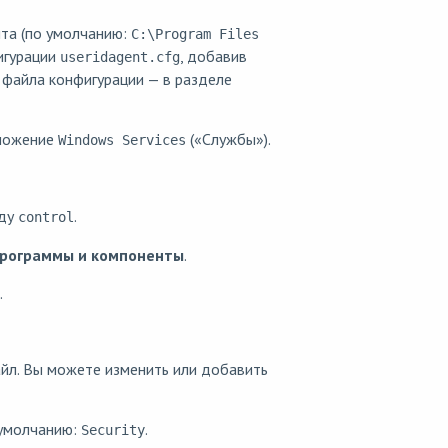
нта (по умолчанию:
C:\Program Files
игурации
, добавив
useridagent.cfg
 файла конфигурации — в разделе
иложение
(«Службы»).
Windows Services
нду
.
control
рограммы и компоненты
.
.
айл. Вы можете изменить или добавить
 умолчанию:
.
Security