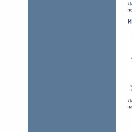
Дл
п
И
Д
н