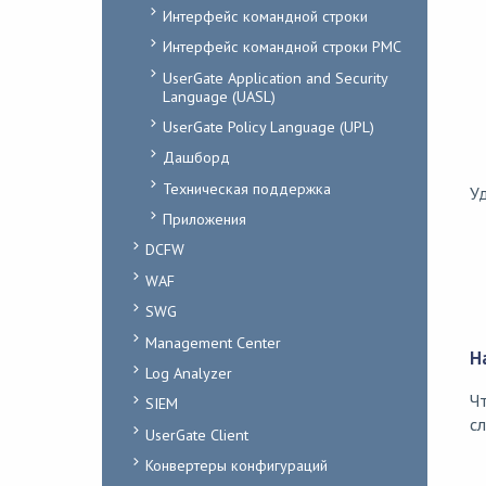
Интерфейс командной строки
Интерфейс командной строки PMC
UserGate Application and Security
Language (UASL)
UserGate Policy Language (UPL)
Дашборд
Техническая поддержка
Уд
Приложения
DCFW
WAF
SWG
Management Center
Н
Log Analyzer
Чт
SIEM
с
UserGate Client
Конвертеры конфигураций