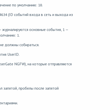
ачение по умолчанию:
.
10
(ID событий входа в сеть и выхода из
4634
 журналируются основные события,
—
1
молчанию:
.
1
не должны собираться.
тия UserID.
 UserGate NGFW), на которые отправляются
л запятой, пробелы после запятой
ентариями.