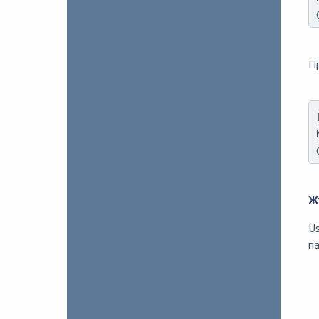
П
Ж
U
п