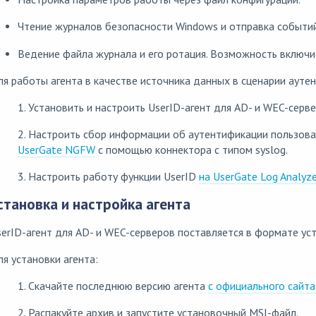
Чтение журналов безопасности Windows и отправка событий
Ведение файла журнала и его ротация. Возможность включи
я работы агента в качестве источника данных в сценарии аут
1. Установить и настроить UserID-агент для AD- и WEC-серве
2. Настроить сбор информации об аутентификации пользов
UserGate NGFW
с помощью коннектора с типом syslog.
3. Настроить работу функции UserID
на UserGate Log Analyze
становка и настройка агента
erID-агент для AD- и WEC-серверов поставляется в формате ус
я установки агента:
1. Скачайте последнюю версию агента
с официального сайта
2. Распакуйте архив и запустите установочный MSI-файл.