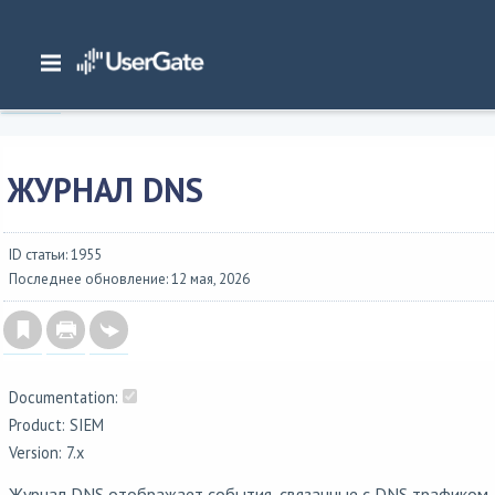
Главная
/
Документация
/
SIEM
/
UserGate SIEM 7.x Руководство администратора
/
Журналы и отчеты
/
Журналы
/
Журнал DNS
ЖУРНАЛ DNS
ID статьи: 1955
Последнее обновление: 12 мая, 2026
Documentation:
Product: SIEM
Version: 7.x
Журнал DNS отображает события, связанные с DNS трафиком.