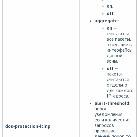
on
.
off
.
aggregate
:
on
—
считаются
все пакеты,
входящие в
интерфейсы
данной
зоны.
off
—
пакеты
считаются
отдельно
для каждого
IP-адреса.
alert-threshold
:
порог
уведомления;
если количество
запросов
dos-protection-icmp
превышает
данный порог, то