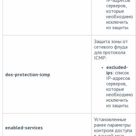
серверов,
которые
необходимо
исключить
из защиты.
Защита зоны от
сетевого флуда
для протокола
ICMP:
excluded-
ips
: список
dos-protection-icmp
IP-адресов
серверов,
которые
необходимо
исключить
из защиты.
Установленные
ранее параметры
enabled-services
контроля доступа
в данной зоне