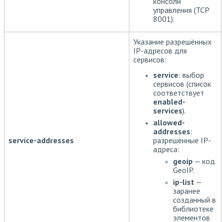
консоли
управления (TCP
8001).
Указание разрешённых
IP-адресов для
сервисов:
service
: выбор
сервисов (список
соответствует
enabled-
services
).
allowed-
addresses
:
разрешённые IP-
service-addresses
адреса:
geoip
— код
GeoIP.
ip-list
—
заранее
созданный в
библиотеке
элементов