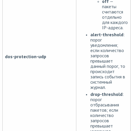
off
—
пакеты
считаются
отдельно
для каждого
IP-адреса.
alert-threshold
:
порог
уведомления;
если количество
запросов
dos-protection-udp
превышает
данный порог, то
происходит
запись события в
системный
журнал.
drop-threshold
:
порог
отбрасывания
пакетов; если
количество
запросов
превышает
указанное