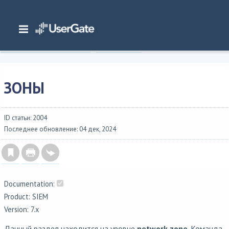
Главная
/
Документация
/
SIEM
/
UserGate SIEM 7.x Руководство администратора
/
Интерфейс командной строки
/
Настройка сети
/
Зоны
ЗОНЫ
ID статьи: 2004
Последнее обновление: 04 дек, 2024
Documentation:
Product: SIEM
Version: 7.x
Данный раздел находится на уровне
network zone
. Команда