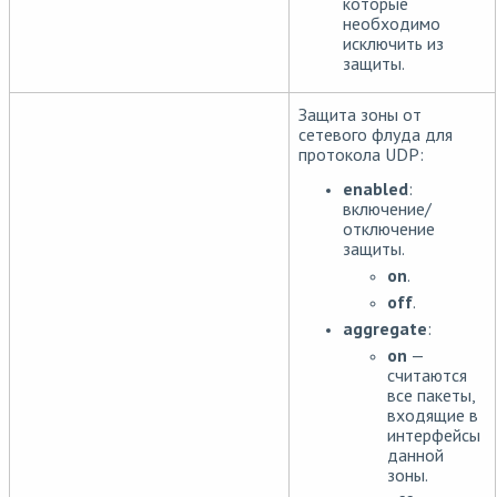
которые
необходимо
исключить из
защиты.
Защита зоны от
сетевого флуда для
протокола UDP:
enabled
:
включение/
отключение
защиты.
on
.
off
.
aggregate
:
on
—
считаются
все пакеты,
входящие в
интерфейсы
данной
зоны.