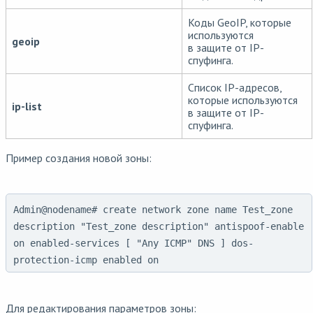
Коды GeoIP, которые
используются
geoip
в защите от IP-
спуфинга.
Список IP-адресов,
которые используются
ip-list
в защите от IP-
спуфинга.
Пример создания новой зоны:
Admin@nodename# create network zone name Test_zone
description "Test_zone description" antispoof-enable
on enabled-services [ "Any ICMP" DNS ] dos-
protection-icmp enabled on
Для редактирования параметров зоны: