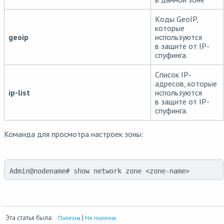
Kоды GeoIP,
которые
geoip
используются
в защите от IP-
спуфинга.
Cписок IP-
адресов, которые
ip-list
используются
в защите от IP-
спуфинга.
Команда для просмотра настроек зоны:
Admin@nodename# show network zone <zone-name>
Эта статья была:
|
Полезна
Не полезна