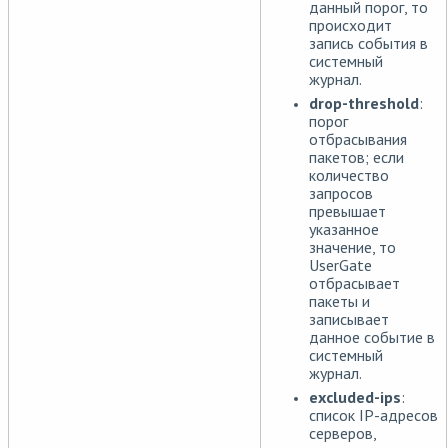
данный порог, то
происходит
запись события в
системный
журнал.
drop-threshold
:
порог
отбрасывания
пакетов; если
количество
запросов
превышает
указанное
значение, то
UserGate
отбрасывает
пакеты и
записывает
данное событие в
системный
журнал.
excluded-ips
:
список IP-адресов
серверов,