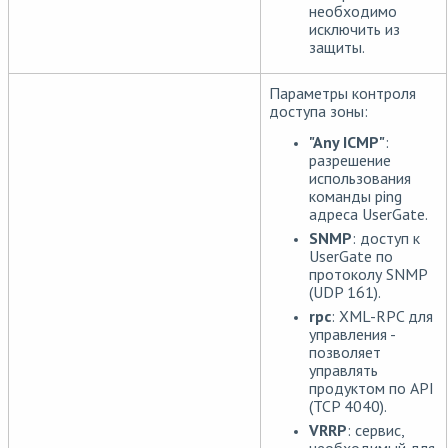
необходимо
исключить из
защиты.
Параметры контроля
доступа зоны:
"Any ICMP"
:
разрешение
использования
команды ping
адреса UserGate.
SNMP
: доступ к
UserGate по
протоколу SNMP
(UDP 161).
rpc
: XML-RPC для
управления -
позволяет
управлять
продуктом по API
(TCP 4040).
VRRP
: сервис,
необходимый для