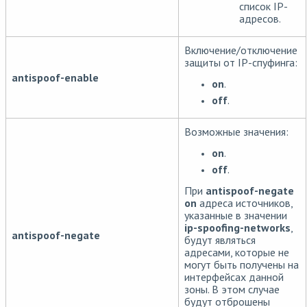
список IP-
адресов.
Включение/отключение
защиты от IP-спуфинга:
antispoof-enable
on
.
off
.
Возможные значения:
on
.
off
.
При
antispoof-negate
on
адреса источников,
указанные в значении
ip-spoofing-networks
,
antispoof-negate
будут являться
адресами, которые не
могут быть получены на
интерфейсах данной
зоны. В этом случае
будут отброшены