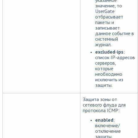
значение, то
UserGate
отбрасывает
пакеты и
записывает
данное событие в
системный
журнал.
excluded-ips
:
список IP-адресов
серверов,
которые
необходимо
исключить из
защиты.
Защита зоны от
сетевого флуда для
протокола ICMP:
enabled
:
включение/
отключение
защиты.