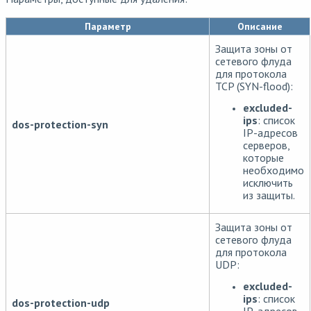
Параметр
Описание
Защита зоны от
сетевого флуда
для протокола
TCP (SYN-flood):
excluded-
ips
: список
dos-protection-syn
IP-адресов
серверов,
которые
необходимо
исключить
из защиты.
Защита зоны от
сетевого флуда
для протокола
UDP:
excluded-
ips
: список
dos-protection-udp
IP-адресов