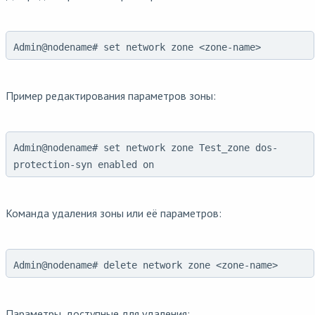
Admin@nodename# set network zone <zone-name>
Пример редактирования параметров зоны:
Admin@nodename# set network zone Test_zone dos-
protection-syn enabled on
Команда удаления зоны или её параметров:
Admin@nodename# delete network zone <zone-name>
Параметры, доступные для удаления: