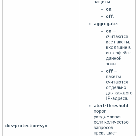
защиты.
on
.
off
.
aggregate
:
on
—
считаются
все пакеты,
входящие в
интерфейсы
данной
зоны.
off
—
пакеты
считаются
отдельно
для каждого
IP-адреса.
alert-threshold
:
порог
уведомления;
если количество
dos-protection-syn
запросов
превышает