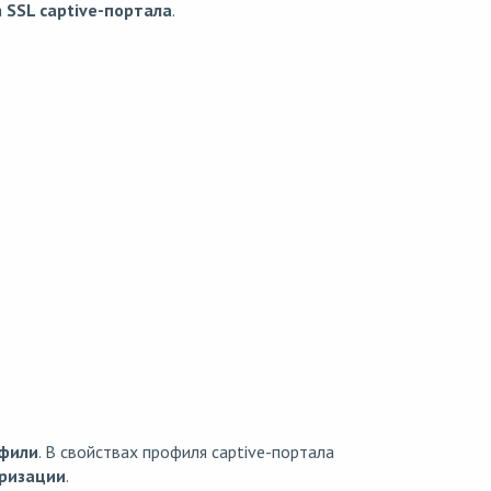
а
SSL captive-портала
.
офили
. В свойствах профиля captive-портала
ризации
.