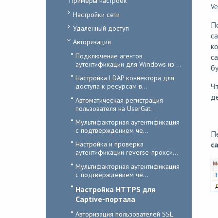
Примеры настроек
Ve
Настройки сети
По
Удаленный доступ
са
Авторизация
ко
Подключение агентов
ca
аутентификации для Windows из ...
бу
Настройка LDAP коннектора для
Ч
доступа к ресурсам в...
де
Автоматическая регистрация
пользователя на UserGat...
Мультифакторная аутентификация
с подтверждением че...
П
Настройка и проверка
c
аутентификации reverse-прокси...
Мультифакторная аутентификация
с подтверждением че...
Настройка HTTPS для
Captive-портала
Авторизация пользователей SSL