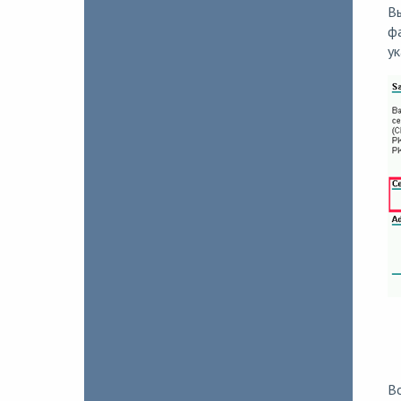
В
ф
у
В