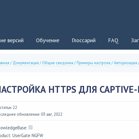
ие версий
Обучение
Глоссарий
FAQ
Заг
авная
/
Документация
/
Общие сведения
/
Примеры настроек
/
Авторизация
НАСТРОЙКА HTTPS ДЛЯ CAPTIVE
 статьи: 22
следнее обновление: 03 авг, 2022
owledgeBase:
oduct: UserGate NGFW