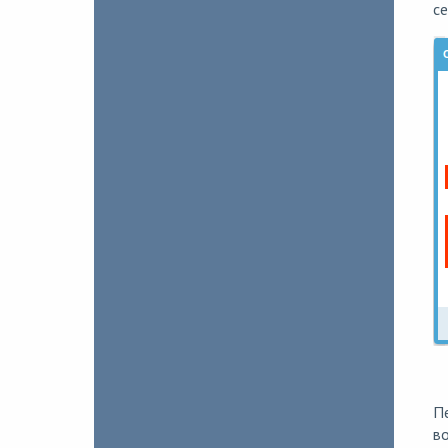
се
П
в