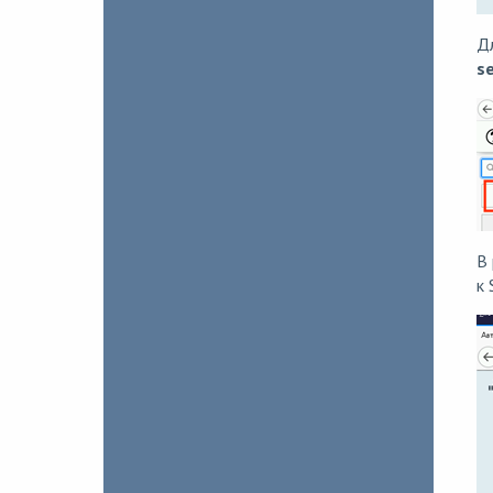
Д
se
В 
к 