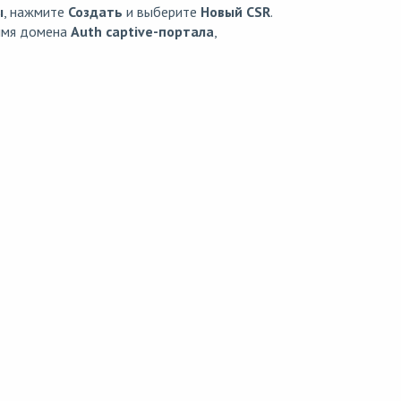
ы
, нажмите
Создать
и выберите
Новый CSR
.
имя домена
Auth captive-портала
,