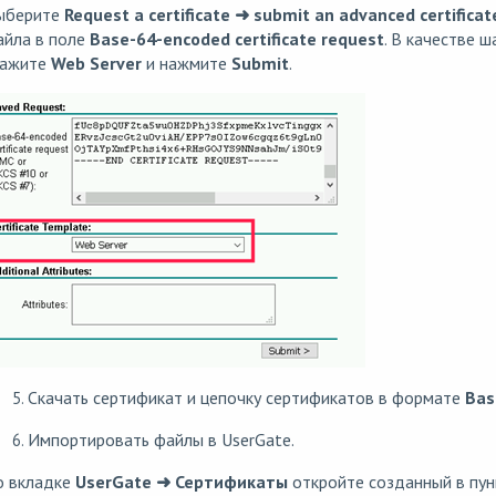
ыберите
Request a certificate ➜ submit an advanced certificat
айла в поле
Base-64-encoded certificate request
. В качестве 
кажите
Web Server
и нажмите
Submit
.
Скачать сертификат и цепочку сертификатов в формате
Bas
Импортировать файлы в UserGate.
о вкладке
UserGate ➜ Сертификаты
откройте созданный в пунк