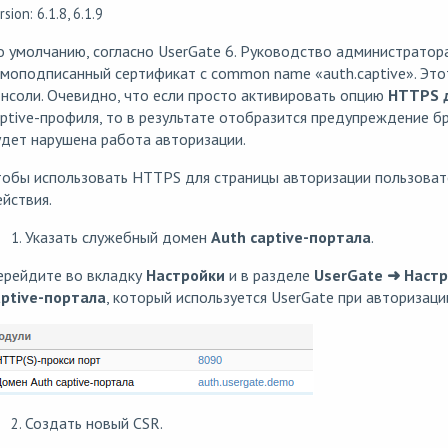
rsion: 6.1.8, 6.1.9
 умолчанию, согласно UserGate 6. Руководство администратора
моподписанный сертификат с common name «auth.captive». Это
нсоли. Очевидно, что если просто активировать опцию
HTTPS д
ptive-профиля, то в результате отобразится предупреждение б
дет нарушена работа авторизации.
тобы использовать HTTPS для страницы авторизации пользова
йствия.
Указать служебный домен
Auth captive-портала
.
ерейдите во вкладку
Настройки
и в разделе
UserGate ➜ Наст
aptive-портала
, который используется UserGate при авторизаци
Создать новый CSR.