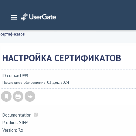
Главная
/
Документация
/
SIEM
/
UserGate SIEM 7.x Руководство администратора
/
Интерфейс командной строки
/
Настройка устройства
/
Настройка
сертификатов
НАСТРОЙКА СЕРТИФИКАТОВ
ID статьи: 1999
Последнее обновление: 03 дек, 2024
Documentation:
Product: SIEM
Version: 7.x