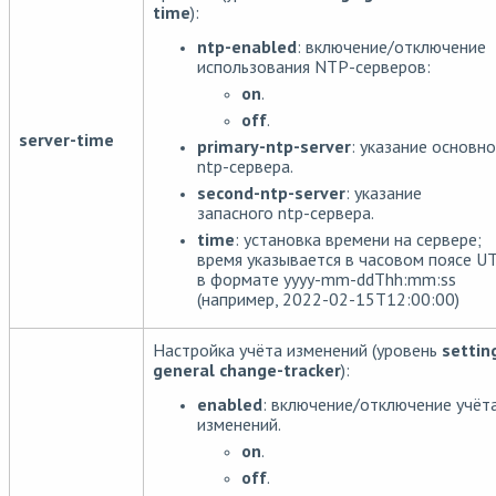
time
):
ntp-enabled
: включение/отключение
использования NTP-серверов:
on
.
off
.
server-time
primary-ntp-server
: указание основно
ntp-сервера.
second-ntp-server
: указание
запасного ntp-сервера.
time
: установка времени на сервере;
время указывается в часовом поясе U
в формате yyyy-mm-ddThh:mm:ss
(например, 2022-02-15T12:00:00)
Настройка учёта изменений (уровень
settin
general change-tracker
):
enabled
: включение/отключение учёт
изменений.
on
.
off
.