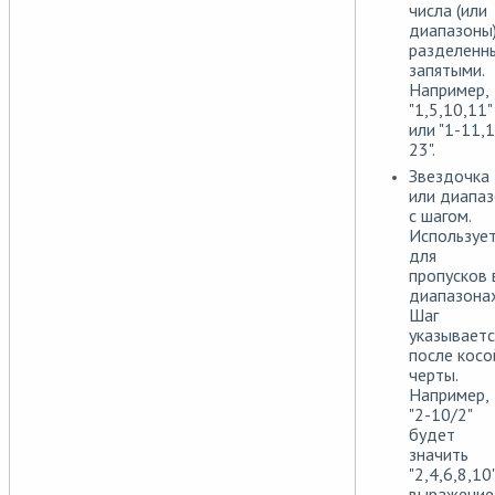
числа (или
диапазоны)
разделенн
запятыми.
Например,
"1,5,10,11"
или "1-11,
23".
Звездочка
или диапа
с шагом.
Используе
для
пропусков 
диапазонах
Шаг
указываетс
после косо
черты.
Например,
"2-10/2"
будет
значить
"2,4,6,8,10"
выражение