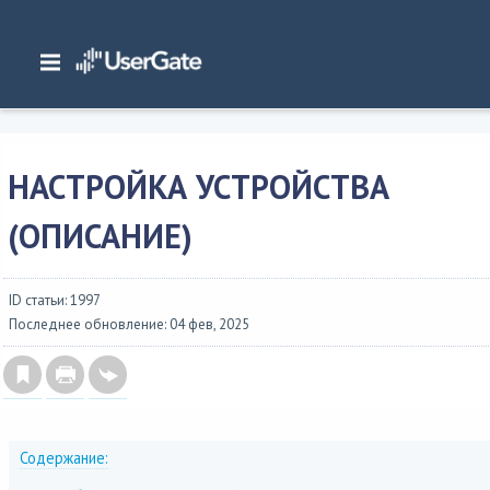
Главная
/
Документация
/
SIEM
/
UserGate SIEM 7.x Руководство администра
/
Интерфейс командной строки
/
Настройка устройства
/
Настройка устройс
(описание)
НАСТРОЙКА УСТРОЙСТВА
(ОПИСАНИЕ)
ID статьи: 1997
Последнее обновление: 04 фев, 2025
Содержание: