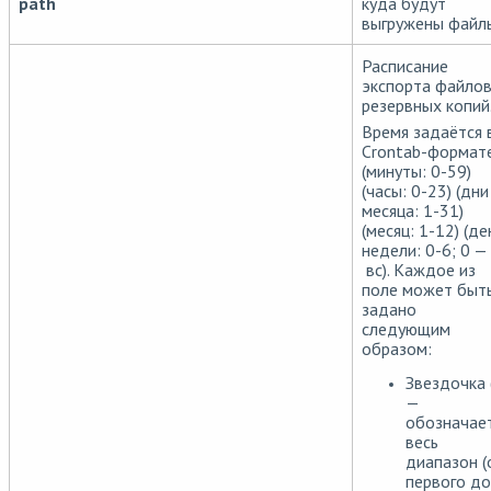
path
куда будут
выгружены файл
Расписание
экспорта файло
резервных копий
Время задаётся 
Crontab-формат
(минуты: 0-59)
(часы: 0-23) (дни
месяца: 1-31)
(месяц: 1-12) (де
недели: 0-6; 0 —
вс). Каждое из
поле может быт
задано
следующим
образом:
Звездочка (
—
обозначае
весь
диапазон (
первого до