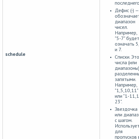
последнего
Дефис (-) —
обозначае
диапазон
чисел.
Например,
"5-7" буде
означать 5
и 7.
schedule
Списки. Эт
числа (или
диапазоны)
разделенн
запятыми.
Например,
"1,5,10,11"
или "1-11,
23".
Звездочка
или диапа
с шагом.
Используе
для
пропусков 