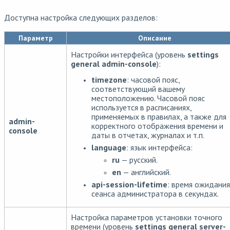
Доступна настройка следующих разделов:
Параметр
Описание
Настройки интерфейса (уровень
settings
general admin-console
):
timezone
: часовой пояс,
соответствующий вашему
местоположению. Часовой пояс
используется в расписаниях,
применяемых в правилах, а также для
admin-
корректного отображения времени и
console
даты в отчетах, журналах и т.п.
language
: язык интерфейса:
ru
— русский.
en
— английский.
api-session-lifetime
: время ожидания
сеанса администратора в секундах.
Настройка параметров установки точного
времени (уровень
settings general server-