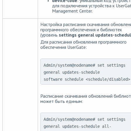
device-code
: уникальный код устройс
для подключения устройства к UserGa
Management Center.
Настройка расписания скачивания обновлен
программного обеспечения и библиотек
(уровень
settings general updates-schedu
Для расписания обновления программного
обеспечения UserGate:
Admin/system@nodename# set settings
general updates-schedule
software schedule <schedule/disabled>
Расписание скачивания обновлений библиот
может быть единым:
Admin/system@nodename# set settings
general updates-schedule all-