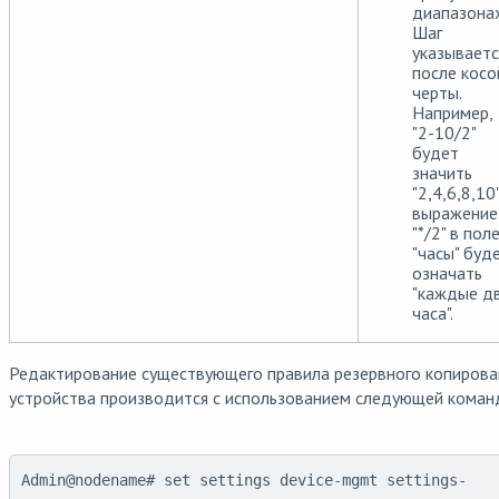
диапазонах
Шаг
указываетс
после косо
черты.
Например,
"2-10/2"
будет
значить
"2,4,6,8,10"
выражение
"*/2" в пол
"часы" буд
означать
"каждые д
часа".
Редактирование существующего правила резервного копирова
устройства производится с использованием следующей коман
Admin@nodename# set settings device-mgmt settings-