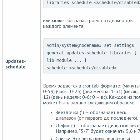
libraries schedule <schedule/disabled
или может быть настроено отдельно для
каждого элемента:
Admin/system@nodename# set settings
general updates-schedule libraries [
updates-
lib-module ... ]
schedule
schedule <schedule/disabled>
Время задаётся в crontab-формате: (минуты
0-59) (часы: 0-23) (дни месяца: 1-31) (месяц:
12) (день недели: 0-6; 0 — вс). Каждое из по
может быть задано следующим образом:
Звездочка (*) — обозначает весь
диапазон (от первого до последнего).
Дефис (-) — обозначает диапазон чисе
Например, "5-7" будет означать 5,6 и 7
Списки. Это числа (или диапазоны),