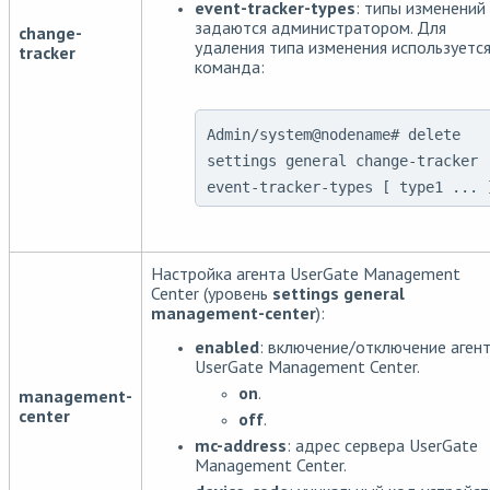
event-tracker-types
: типы изменений
задаются администратором. Для
change-
удаления типа изменения используетс
tracker
команда:
Admin/system@nodename# delete
settings general change-tracker
event-tracker-types [ type1 ... 
Настройка агента UserGate Management
Center (уровень
settings general
management-center
):
enabled
: включение/отключение аген
UserGate Management Center.
on
.
management-
center
off
.
mc-address
: адрес сервера UserGate
Management Center.