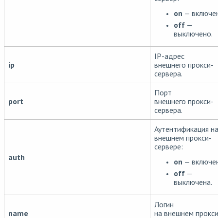
on
— включен
off
—
выключено.
IP-адрес
ip
внешнего прокси-
сервера.
Порт
port
внешнего прокси-
сервера.
Аутентификация н
внешнем прокси-
сервере:
auth
on
— включен
off
—
выключена.
Логин
name
на внешнем прокси