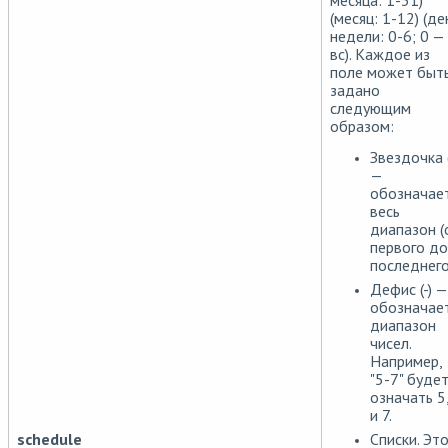
месяца: 1-31)
(месяц: 1-12) (де
недели: 0-6; 0 —
вс). Каждое из
поле может быт
задано
следующим
образом:
Звездочка (
—
обозначае
весь
диапазон (
первого до
последнего
Дефис (-) —
обозначае
диапазон
чисел.
Например,
"5-7" буде
означать 5
и 7.
Списки. Эт
schedule