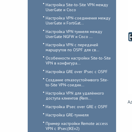
Настройка Site-to-Site VPN между
UserGate и Cisco
Настройка VPN-соединения между
UserGate и FortiGat...
Настройка VPN туннеля между
UserGate NGFW и Cisco ...
Настройка VPN с передачей
маршрутов по OSPF для св...
Особенности настройки Site-to-Site
VPN в конфигура...
Настройка GRE over IPsec с OSPF
Создание отказоустойчивого Site-
to-Site VPN-соедин...
Настройка VPN для удалённого
доступа клиентов (Rem...
Ад
Настройка IPsec over GRE с OSPF
Настройка GRE-туннеля
Пример настройки Remote access
VPN с IPsec(IKEv2)