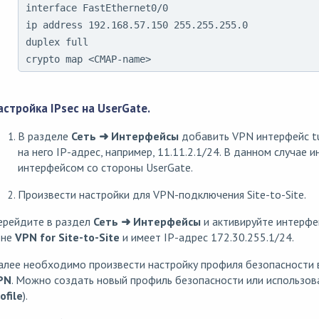
interface FastEthernet0/0

ip address 192.168.57.150 255.255.255.0

duplex full

crypto map <CMAP-name>
астройка IPsec на UserGate.
В разделе
Сеть ➜ Интерфейсы
добавить VPN интерфейс tu
на него IP-адрес, например, 11.11.2.1/24. В данном случае 
интерфейсом со стороны UserGate.
Произвести настройки для VPN-подключения Site-to-Site.
ерейдите в раздел
Сеть ➜ Интерфейсы
и активируйте интерф
оне
VPN for Site-to-Site
и имеет IP-адрес 172.30.255.1/24.
алее необходимо произвести настройку профиля безопасности 
PN
. Можно создать новый профиль безопасности или использов
ofile
).