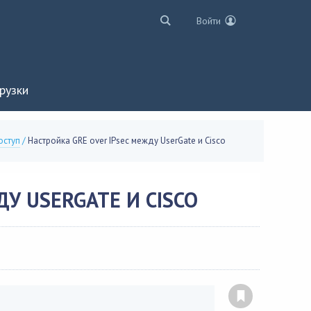
Войти
рузки
оступ
/
Настройка GRE over IPsec между UserGate и Cisco
У USERGATE И CISCO