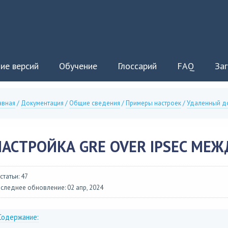
ие версий
Обучение
Глоссарий
FAQ
Заг
авная
/
Документация
/
Общие сведения
/
Примеры настроек
/
Удаленный д
АСТРОЙКА GRE OVER IPSEC МЕЖД
 статьи: 47
следнее обновление: 02 апр, 2024
Содержание: