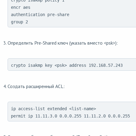
crypto isakmp policy 1

encr aes

authentication pre-share

group 2
Определить Pre-Shared ключ (указать вместо <psk>):
crypto isakmp key <psk> address 192.168.57.243
Создать расширенный ACL:
ip access-list extended <list-name>

permit ip 11.11.3.0 0.0.0.255 11.11.2.0 0.0.0.255