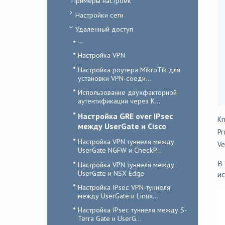
Примеры настроек
Настройки сети
Удаленный доступ
...
Настройка VPN
Настройка роутера MikroTik для
установки VPN-соеди...
Использование двухфакторной
аутентификации через К...
Настройка GRE over IPsec
Kn
между UserGate и Cisco
Pr
Настройка VPN туннеля между
Ve
UserGate NGFW и CheckP...
В 
Настройка VPN туннеля между
UserGate и NSX Edge
ис
Настройка IPsec VPN-туннеля
между UserGate и Linux...
Настройка IPsec туннеля между S-
Terra Gate и UserG...