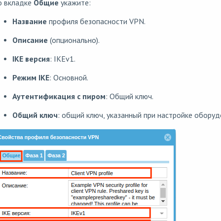
о вкладке
Общие
укажите:
Название
профиля безопасности VPN.
Описание
(опционально).
IKE версия
: IKEv1.
Режим IKE
: Основной.
Аутентификация с пиром
: Общий ключ.
Общий ключ
: общий ключ, указанный при настройке оборудо