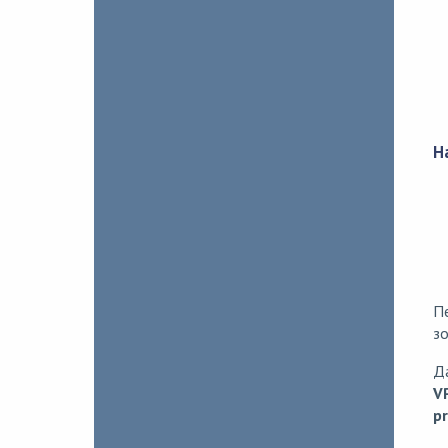
Н
П
з
Д
V
pr