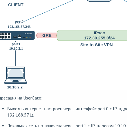
ресация на UserGate:
Выход в интернет настроен через интерфейс port0 с IP-адр
192.168.57.1).
Локальная сеть подключена через port1 c IP-адресом 10.10.