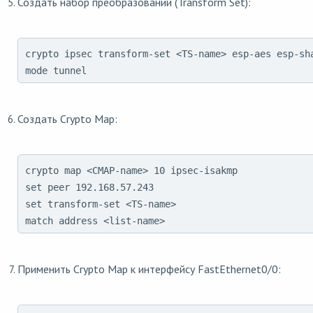
Создать набор преобразований (Transform Set):
crypto ipsec transform-set <TS-name> esp-aes esp-sha
mode tunnel
Создать Crypto Map:
crypto map <CMAP-name> 10 ipsec-isakmp

set peer 192.168.57.243

set transform-set <TS-name>

match address <list-name>
Применить Crypto Map к интерфейсу FastEthernet0/0: