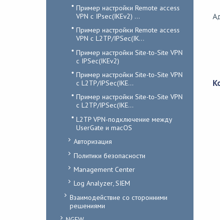
Пример настройки Remote access
Ад
VPN с IPsec(IKEv2) ...
Пример настройки Remote access
VPN с L2TP/IPSec(IK...
Пример настройки Site-to-Site VPN
с IPSec(IKEv2)
Пример настройки Site-to-Site VPN
К
с L2TP/IPSec(IKE...
Пример настройки Site-to-Site VPN
с L2TP/IPSec(IKE...
L2TP VPN-подключение между
UserGate и macOS
Авторизация
Политики безопасности
Management Center
Log Analyzer, SIEM
Взаимодействие со сторонними
решениями
NGFW